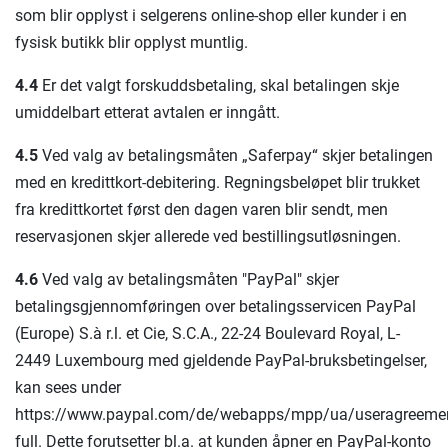
som blir opplyst i selgerens online-shop eller kunder i en
fysisk butikk blir opplyst muntlig.
4.4
Er det valgt forskuddsbetaling, skal betalingen skje
umiddelbart etterat avtalen er inngått.
4.5
Ved valg av betalingsmåten „Saferpay“ skjer betalingen
med en kredittkort-debitering. Regningsbeløpet blir trukket
fra kredittkortet først den dagen varen blir sendt, men
reservasjonen skjer allerede ved bestillingsutløsningen.
4.6
Ved valg av betalingsmåten "PayPal" skjer
betalingsgjennomføringen over betalingsservicen PayPal
(Europe) S.à r.l. et Cie, S.C.A., 22-24 Boulevard Royal, L-
2449 Luxembourg med gjeldende PayPal-bruksbetingelser,
kan sees under
https://www.paypal.com/de/webapps/mpp/ua/useragreemen
full. Dette forutsetter bl.a. at kunden åpner en PayPal-konto