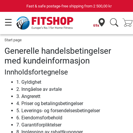
Fast & safe postage-free shipping from
2 500,00 kr
69x
Start page
Generelle handelsbetingelser
med kundeinformasjon
Innholdsfortegnelse
1. Gyldighet
2. Inngåelse av avtale
3. Angrerett
4. Priser og betalingsbetingelser
5. Leverings- og forsendelsesbetingelser
6. Eiendomsforbehold
7. Garantiforpliktelser
8. Innløsning av rabattkuponger