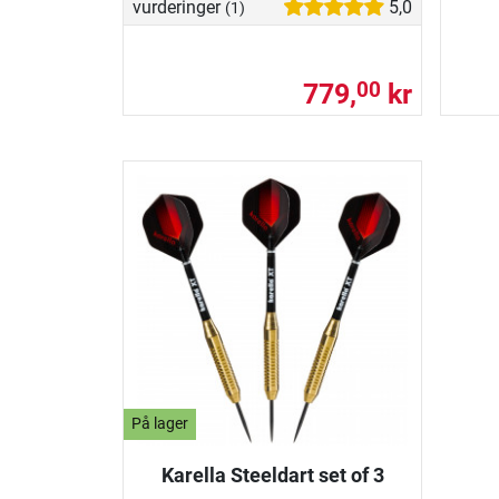
vurderinger
5,0
(1)
779,
kr
00
På lager
Karella Steeldart set of 3