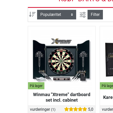
Avansert søk
sortering
Filter
På lager
På lage
Winmau "Xtreme" dartboard
Kare
set incl. cabinet
vurderinger
5,0
vurde
(1)