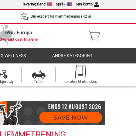
leveringsland
språk
Min konto
Din ekspert for hjemmetrening i 42 år
69x i Europa
Oversikt over filialene
OG WELLNESS
ANDRE KATEGORIER
kjøretøy
Tråbil
Leketøy til utendørs
 HJEMMETRENING