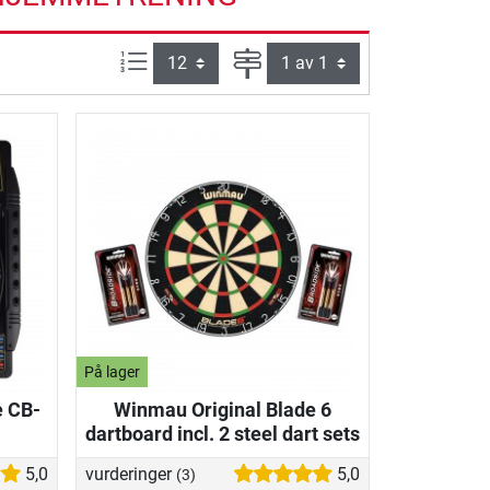
Produkter pr. side:
Side
På lager
e CB-
Winmau Original Blade 6
dartboard incl. 2 steel dart sets
5,0
vurderinger
5,0
(3)