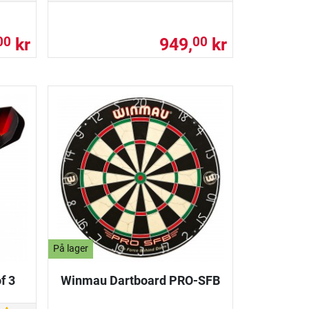
kr
949,
kr
00
00
På lager
f 3
Winmau Dartboard PRO-SFB