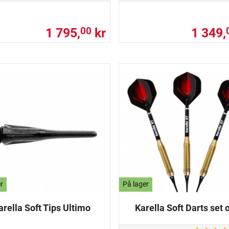
1 795,
kr
1 349,
00
r
På lager
arella Soft Tips Ultimo
Karella Soft Darts set o