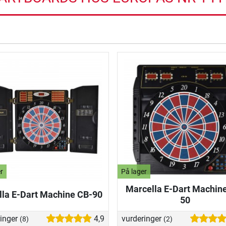
r
På lager
Marcella E-Dart Machin
lla E-Dart Machine CB-90
50
ringer
4,9
vurderinger
(8)
(2)