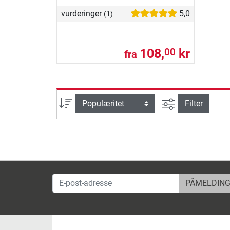
vurderinger
5,0
(1)
108,
kr
00
fra
Avansert søk
sortering
Filter
E-post-adresse