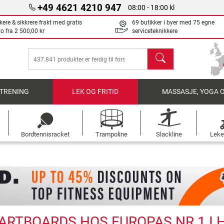
+49 4621 4210 947
08:00 - 18:00 kl
kere & sikkrere frakt med gratis
69 butikker i byer med 75 egne
to fra
2 500,00 kr
serviceteknikkere
søk
TRENING
LEK OG FRITID
MASSASJE, YOGA 
Bordtennisracket
Trampoline
Slackline
Leke
DARTBOARDS HOS EUROPAS NR 1 I