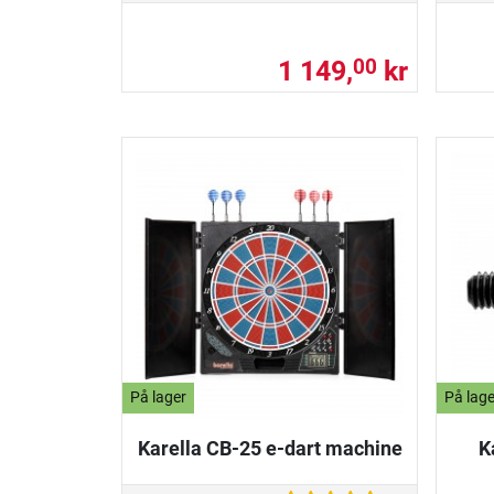
1 149,
kr
00
På lager
På lage
Karella CB-25 e-dart machine
K