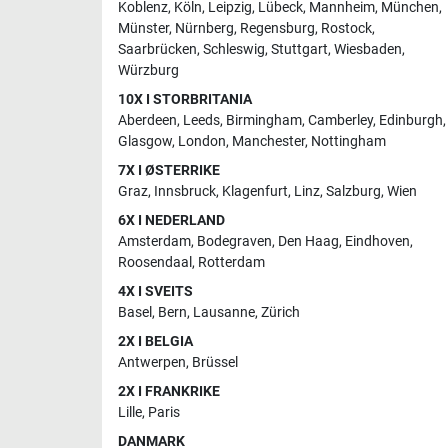
Koblenz
,
Köln
,
Leipzig
,
Lübeck
,
Mannheim
,
München
,
Münster
,
Nürnberg
,
Regensburg
,
Rostock
,
Saarbrücken
,
Schleswig
,
Stuttgart
,
Wiesbaden
,
Würzburg
10X I STORBRITANIA
Aberdeen
,
Leeds
,
Birmingham
,
Camberley
,
Edinburgh
,
Glasgow
,
London
,
Manchester
,
Nottingham
7X I ØSTERRIKE
Graz
,
Innsbruck
,
Klagenfurt
,
Linz
,
Salzburg
,
Wien
6X I NEDERLAND
Amsterdam
,
Bodegraven
,
Den Haag
,
Eindhoven
,
Roosendaal
,
Rotterdam
4X I SVEITS
Basel
,
Bern
,
Lausanne
,
Zürich
2X I BELGIA
Antwerpen
,
Brüssel
2X I FRANKRIKE
Lille
,
Paris
DANMARK