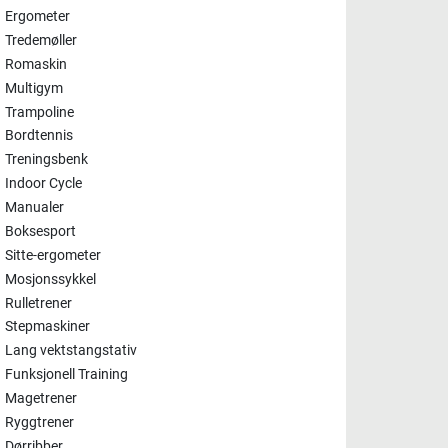
Ergometer
Tredemøller
Romaskin
Multigym
Trampoline
Bordtennis
Treningsbenk
Indoor Cycle
Manualer
Boksesport
Sitte-ergometer
Mosjonssykkel
Rulletrener
Stepmaskiner
Lang vektstangstativ
Funksjonell Training
Magetrener
Ryggtrener
Dørribber