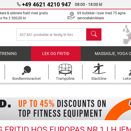
+49 4621 4210 947
08:00 - 18:00 kl
kere & sikkrere frakt med gratis
69 butikker i byer med 75 egne
to fra
2 500,00 kr
serviceteknikkere
søk
TRENING
LEK OG FRITID
MASSASJE, YOGA 
Bordtennisracket
Trampoline
Slackline
Leke
G FRITID HOS EUROPAS NR 1 I HJ