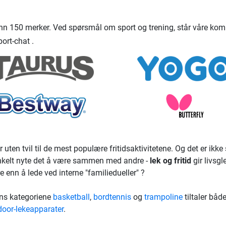
nn 150 merker. Ved spørsmål om sport og trening, står våre komp
ort-chat .
r uten tvil til de mest populære fritidsaktivitetene. Og det er ikk
 enkelt nyte det å være sammen med andre -
lek og fritid
gir livsgl
e enn å lede ved interne "familiedueller" ?
Mens kategoriene
basketball
,
bordtennis
og
trampoline
tiltaler både
door-lekeapparater
.