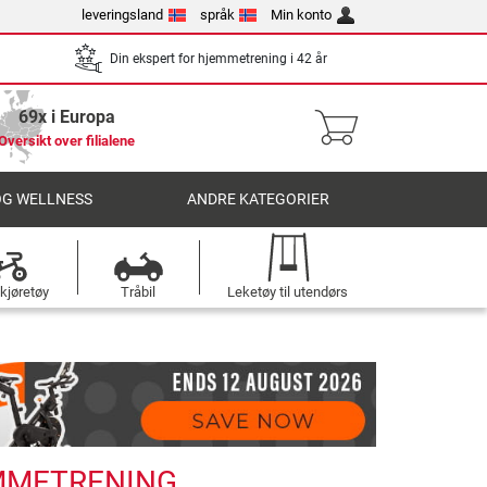
leveringsland
språk
Min konto
Din ekspert for hjemmetrening i 42 år
69x i Europa
Oversikt over filialene
OG WELLNESS
ANDRE KATEGORIER
kjøretøy
Tråbil
Leketøy til utendørs
EMMETRENING