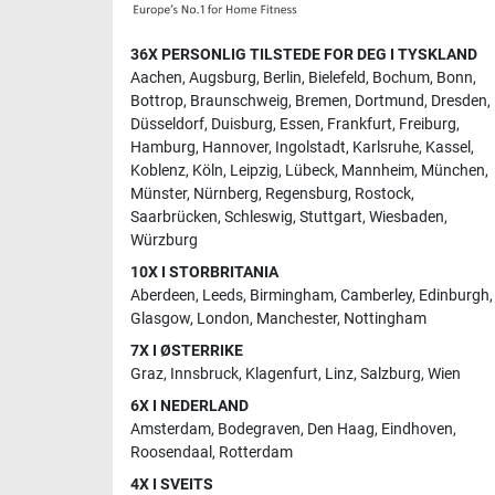
36X PERSONLIG TILSTEDE FOR DEG I TYSKLAND
Aachen
,
Augsburg
,
Berlin
,
Bielefeld
,
Bochum
,
Bonn
,
Bottrop
,
Braunschweig
,
Bremen
,
Dortmund
,
Dresden
,
Düsseldorf
,
Duisburg
,
Essen
,
Frankfurt
,
Freiburg
,
Hamburg
,
Hannover
,
Ingolstadt
,
Karlsruhe
,
Kassel
,
Koblenz
,
Köln
,
Leipzig
,
Lübeck
,
Mannheim
,
München
,
Münster
,
Nürnberg
,
Regensburg
,
Rostock
,
Saarbrücken
,
Schleswig
,
Stuttgart
,
Wiesbaden
,
Würzburg
10X I STORBRITANIA
Aberdeen
,
Leeds
,
Birmingham
,
Camberley
,
Edinburgh
,
Glasgow
,
London
,
Manchester
,
Nottingham
7X I ØSTERRIKE
Graz
,
Innsbruck
,
Klagenfurt
,
Linz
,
Salzburg
,
Wien
6X I NEDERLAND
Amsterdam
,
Bodegraven
,
Den Haag
,
Eindhoven
,
Roosendaal
,
Rotterdam
4X I SVEITS