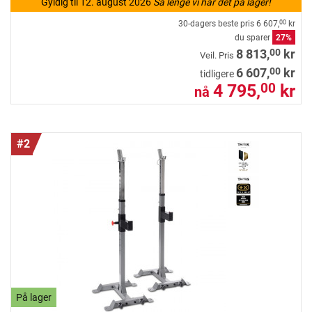
Gyldig til 12. august 2026
Så lenge vi har det på lager!
30-dagers beste pris
6 607,
kr
00
du sparer
27%
00
8 813,
kr
Veil. Pris
00
6 607,
kr
tidligere
4 795,
kr
00
nå
#2
På lager