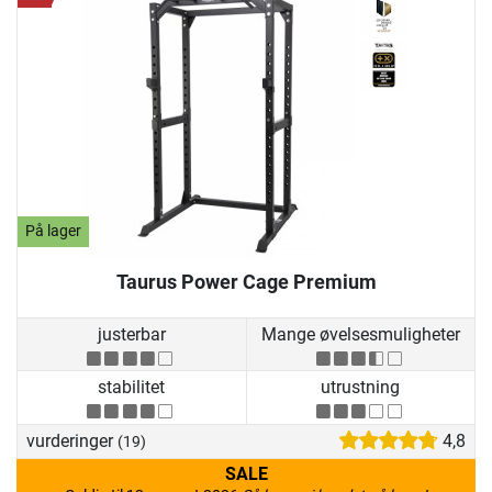
På lager
Taurus Power Cage Premium
justerbar
Mange øvelsesmuligheter
stabilitet
utrustning
vurderinger
4,8
(19)
SALE