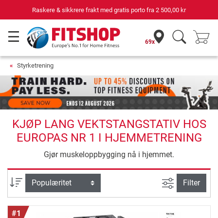
atis porto fra
2 500,00 kr
Din ekspert for hjemme
69x
Styrketrening
KJØP LANG VEKTSTANGSTATIV HOS
EUROPAS NR 1 I HJEMMETRENING
Gjør muskeloppbygging nå i hjemmet.
Avansert sø
sortering
Filter
#1