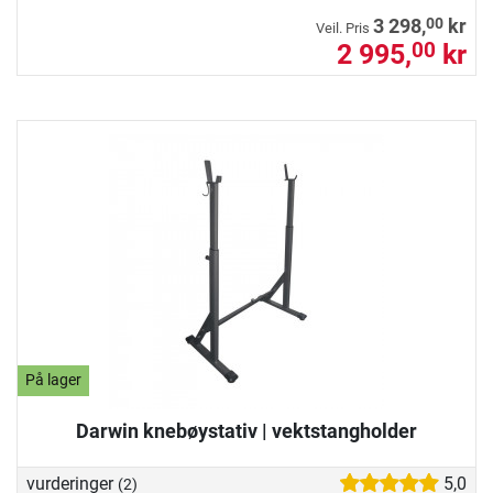
00
3 298,
kr
Veil. Pris
2 995,
kr
00
På lager
Darwin knebøystativ | vektstangholder
vurderinger
5,0
(2)