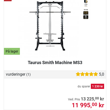
På lager
Taurus Smith Machine MS3
vurderinger
5,0
(1)
du sparer
1 230 kr
00
13 225,
kr
Veil. Pris
11 995,
kr
00