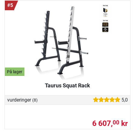
#5
På lager
Taurus Squat Rack
vurderinger
5,0
(8)
6 607,
kr
00