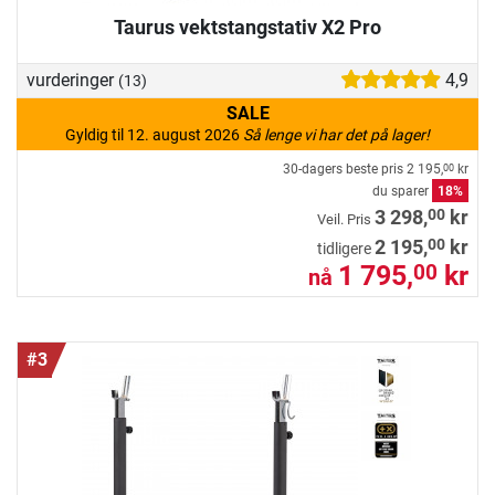
Taurus vektstangstativ X2 Pro
vurderinger
4,9
(13)
SALE
Gyldig til 12. august 2026
Så lenge vi har det på lager!
30-dagers beste pris
2 195,
kr
00
du sparer
18%
00
3 298,
kr
Veil. Pris
00
2 195,
kr
tidligere
1 795,
kr
00
nå
#3