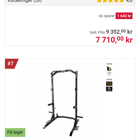
vurderinger
4,8
(26)
du sparer
1 642 kr
00
9 352,
kr
Veil. Pris
7 710,
kr
00
#7
På lager