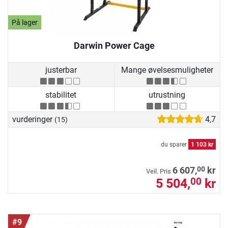
På lager
Darwin Power Cage
justerbar
Mange øvelsesmuligheter
stabilitet
utrustning
vurderinger
4,7
(15)
du sparer
1 103 kr
00
6 607,
kr
Veil. Pris
5 504,
kr
00
#9