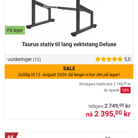
På lager
Taurus stativ til lang vektstang Deluxe
vurderinger
5,0
(12)
SALE
Gyldig til 12. august 2026
Så lenge vi har det på lager!
30-dagers beste pris
2 749,
kr
00
du sparer
12%
00
2 749,
kr
tidligere
2 395,
kr
00
nå
#4