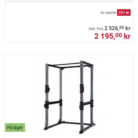
du sparer
331 kr
00
2 526,
kr
Veil. Pris
2 195,
kr
00
På lager