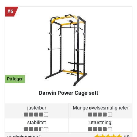
#6
På lager
Darwin Power Cage sett
justerbar
Mange øvelsesmuligheter
stabilitet
utrustning