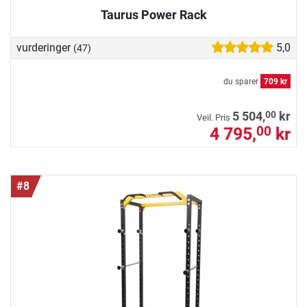
Taurus Power Rack
vurderinger
5,0
(47)
du sparer
709 kr
00
5 504,
kr
Veil. Pris
4 795,
kr
00
#8