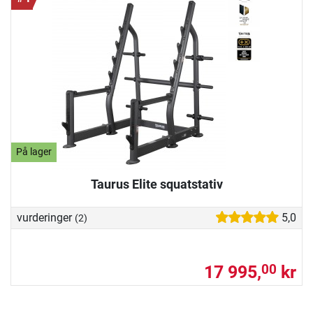
På lager
Taurus Elite squatstativ
vurderinger
5,0
(2)
17 995,
kr
00