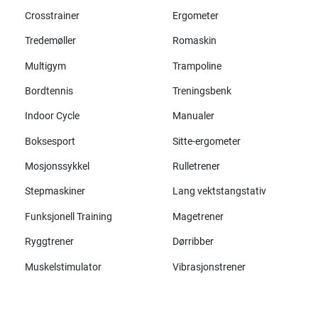
Crosstrainer
Ergometer
Tredemøller
Romaskin
Multigym
Trampoline
Bordtennis
Treningsbenk
Indoor Cycle
Manualer
Boksesport
Sitte-ergometer
Mosjonssykkel
Rulletrener
Stepmaskiner
Lang vektstangstativ
Funksjonell Training
Magetrener
Ryggtrener
Dørribber
Muskelstimulator
Vibrasjonstrener
Alle merker