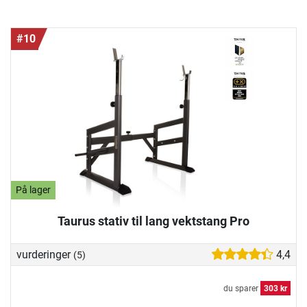
#10
På lager
Taurus stativ til lang vektstang Pro
vurderinger
4,4
(5)
du sparer
303 kr