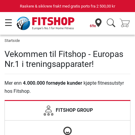
Raskere & sikkrere frakt med gratis porto fra
2 500,00 kr
69x
Startside
Vekommen til Fitshop - Europas
Nr.1 i treningsapparater!
Mer enn
4.000.000 fornøyde kunder
kjøpte fitnessutstyr
hos Fitshop.
FITSHOP GROUP