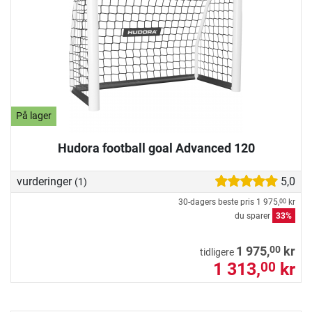
På lager
Hudora football goal Advanced 120
vurderinger
5,0
(1)
30-dagers beste pris
1 975,
kr
00
du sparer
33%
00
1 975,
kr
tidligere
1 313,
kr
00