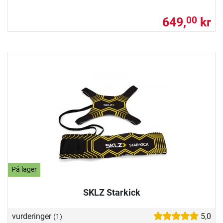
649,
kr
00
På lager
SKLZ Starkick
vurderinger
5,0
(1)