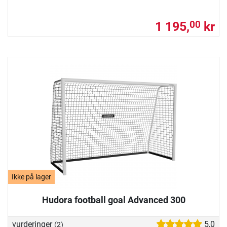
1 195,
kr
00
Ikke på lager
Hudora football goal Advanced 300
vurderinger
5,0
(2)