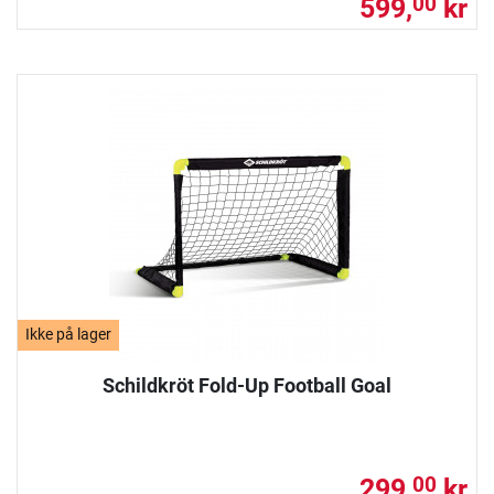
599,
kr
00
Ikke på lager
Schildkröt Fold-Up Football Goal
299,
kr
00