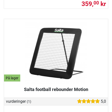
359,
kr
00
På lager
Salta football rebounder Motion
vurderinger
5,0
(1)