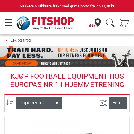
Raskere & sikkrere frakt med gratis porto fra
2 500,00 kr
69x
Lek og fritid
KJØP FOOTBALL EQUIPMENT HOS
EUROPAS NR 1 I HJEMMETRENING
Avansert sø
sortering
Filter