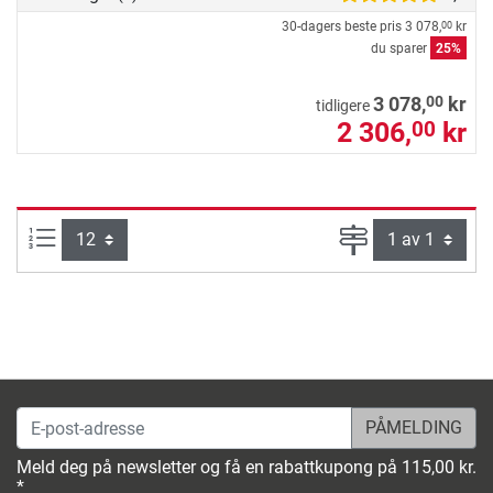
30-dagers beste pris
3 078,
kr
00
du sparer
25%
00
3 078,
kr
tidligere
2 306,
kr
00
Produkter pr. side:
Side
E-post-adresse
Meld deg på newsletter og få en rabattkupong på 115,00 kr.
*