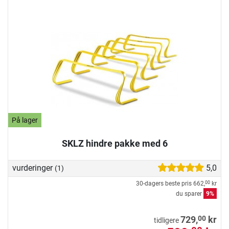
På lager
SKLZ hindre pakke med 6
vurderinger
5,0
(1)
30-dagers beste pris
662,
kr
00
du sparer
9%
00
729,
kr
tidligere