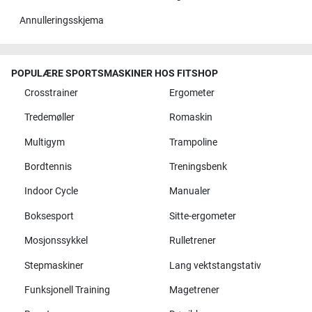
Annulleringsskjema
POPULÆRE SPORTSMASKINER HOS FITSHOP
Crosstrainer
Ergometer
Tredemøller
Romaskin
Multigym
Trampoline
Bordtennis
Treningsbenk
Indoor Cycle
Manualer
Boksesport
Sitte-ergometer
Mosjonssykkel
Rulletrener
Stepmaskiner
Lang vektstangstativ
Funksjonell Training
Magetrener