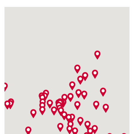
Fitshop i Bochum
4,9 / 5
(409)
Nordring 51-53
44787 Bochum
Åpen idag fra kl 10:00
Fitshop i Bonn
4,9 / 5
(787)
Sandkaule 13
53111 Bonn
Åpen idag fra kl 10:00
Fitshop i Bottrop
4,9 / 5
(671)
Ruhrölstraße 1
46240 Bottrop
Åpen idag fra kl 10:00