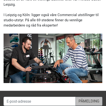
04103 Leipzig
Leipzig
.
Åpen idag fra kl 10:00
I
Leipzig
og
Köln
: ligger også våre
Commercial utstillinger
til
studio-utstyr. På alle 69 stedene finner du vennlige
Fitshop i Lübeck
medarbeidere og råd fra eksperter!
Fackenburger Allee 39-
5,0 / 5
(459)
41
23554 Lübeck
Åpen idag fra kl 10:00
Fitshop i Mannheim
4,9 / 5
(737)
Casterfeldstr. 52-64
68199 Mannheim
Åpen idag fra kl 10:00
Fitshop i München
E-post-adresse
4,7 / 5
(759)
Seidlstraße 23