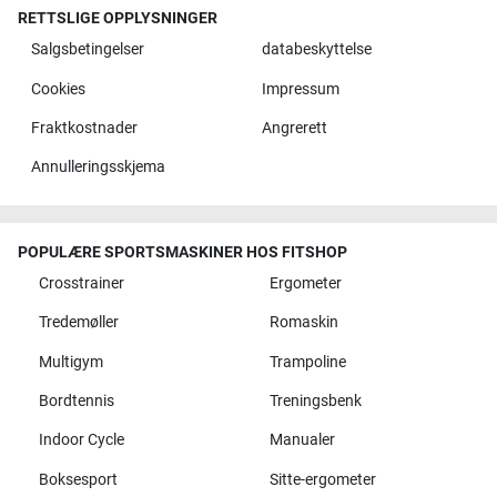
RETTSLIGE OPPLYSNINGER
Salgsbetingelser
databeskyttelse
Cookies
Impressum
Fraktkostnader
Angrerett
Annulleringsskjema
POPULÆRE SPORTSMASKINER HOS FITSHOP
Crosstrainer
Ergometer
Tredemøller
Romaskin
Multigym
Trampoline
Bordtennis
Treningsbenk
Indoor Cycle
Manualer
Boksesport
Sitte-ergometer