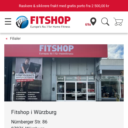
Din ekspert for hjemmetrening i 42 år
69x
Filialer
Fitshop i Würzburg
Nürnberger Str. 86