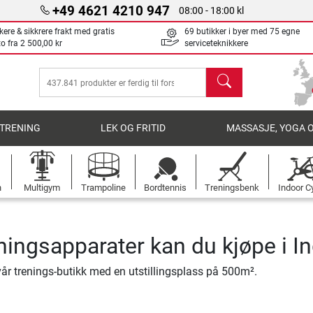
+49 4621 4210 947
08:00 - 18:00 kl
kere & sikkrere frakt med gratis
69 butikker i byer med 75 egne
to fra
2 500,00 kr
serviceteknikkere
søk
TRENING
LEK OG FRITID
MASSASJE, YOGA 
n
Multigym
Trampoline
Bordtennis
Treningsbenk
Indoor C
ningsapparater kan du kjøpe i In
år trenings-butikk med en utstillingsplass på 500m².