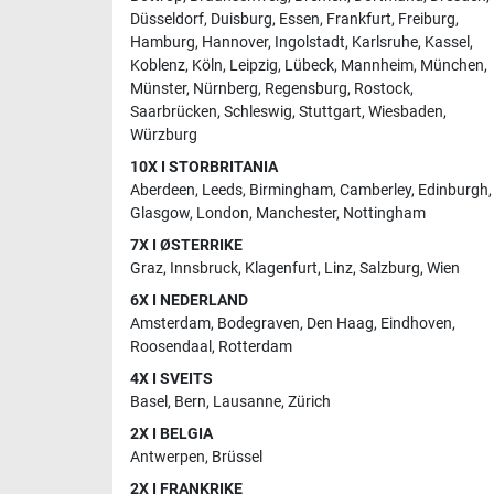
Düsseldorf
,
Duisburg
,
Essen
,
Frankfurt
,
Freiburg
,
Hamburg
,
Hannover
,
Ingolstadt
,
Karlsruhe
,
Kassel
,
Koblenz
,
Köln
,
Leipzig
,
Lübeck
,
Mannheim
,
München
,
Münster
,
Nürnberg
,
Regensburg
,
Rostock
,
Saarbrücken
,
Schleswig
,
Stuttgart
,
Wiesbaden
,
Würzburg
10X I STORBRITANIA
Aberdeen
,
Leeds
,
Birmingham
,
Camberley
,
Edinburgh
,
Glasgow
,
London
,
Manchester
,
Nottingham
7X I ØSTERRIKE
Graz
,
Innsbruck
,
Klagenfurt
,
Linz
,
Salzburg
,
Wien
6X I NEDERLAND
Amsterdam
,
Bodegraven
,
Den Haag
,
Eindhoven
,
Roosendaal
,
Rotterdam
4X I SVEITS
Basel
,
Bern
,
Lausanne
,
Zürich
2X I BELGIA
Antwerpen
,
Brüssel
2X I FRANKRIKE