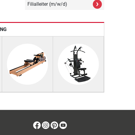
›
Filialleiter (m/w/d)
ING
Facebook
Instagram
Pinterest
Youtube