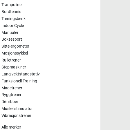
Trampoline
Bordtennis
Treningsbenk
Indoor Cycle
Manualer
Boksesport
Sitte-ergometer
Mosjonssykkel
Rulletrener
Stepmaskiner
Lang vektstangstativ
Funksjonell Training
Magetrener
Ryggtrener
Dørribber
Muskelstimulator
Vibrasjonstrener
Alle merker