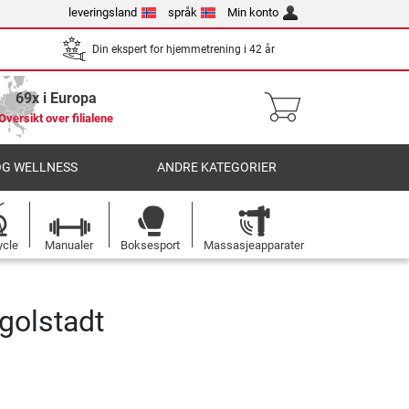
leveringsland
språk
Min konto
Din ekspert for hjemmetrening i 42 år
69x i Europa
Oversikt over filialene
OG WELLNESS
ANDRE KATEGORIER
ycle
Manualer
Boksesport
Massasjeapparater
golstadt