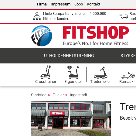
Firma
Impressum
Jobb
Kontakt
I hele Europa har vi mer enn 4.000.000
Ras
tilfredse kunder.
por
UTHOLDENHETSTRENING
STYRKE
Crosstrainer
Ergometer
Tredemøller
Romaski
Startside
Filialer
Ingolstadt
Tre
Besøk v