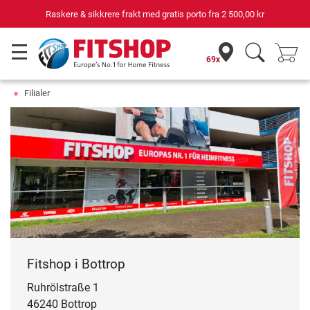
Raskere & sikkrere frakt med gratis porto fra
2 500,00 kr
69x
Filialer
Fitshop i Bottrop
Ruhrölstraße 1
46240 Bottrop