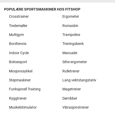
POPULÆRE SPORTSMASKINER HOS FITSHOP
Crosstrainer
Ergometer
Tredemøller
Romaskin
Multigym
Trampoline
Bordtennis
Treningsbenk
Indoor Cycle
Manualer
Boksesport
Sitte-ergometer
Mosjonssykkel
Rulletrener
Stepmaskiner
Lang vektstangstativ
Funksjonell Training
Magetrener
Ryggtrener
Dørribber
Muskelstimulator
Vibrasjonstrener