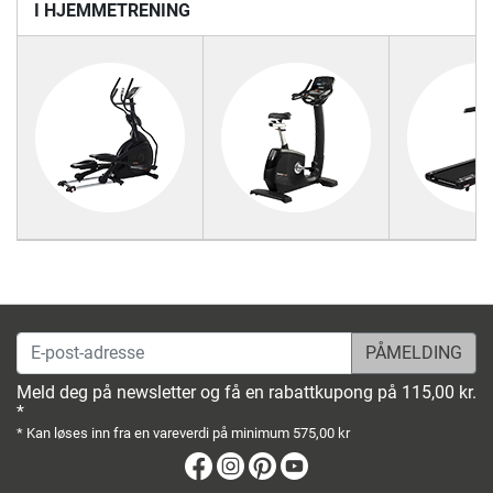
I HJEMMETRENING
E-post-adresse
Meld deg på newsletter og få en rabattkupong på 115,00 kr.
*
* Kan løses inn fra en vareverdi på minimum 575,00 kr
Facebook
Instagram
Pinterest
Youtube