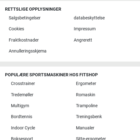
RETTSLIGE OPPLYSNINGER
Salgsbetingelser
databeskyttelse
Cookies
Impressum
Fraktkostnader
Angrerett
Annulleringsskjema
POPULÆRE SPORTSMASKINER HOS FITSHOP
Crosstrainer
Ergometer
Tredemøller
Romaskin
Multigym
Trampoline
Bordtennis
Treningsbenk
Indoor Cycle
Manualer
Boksesport
Sitte-ergometer