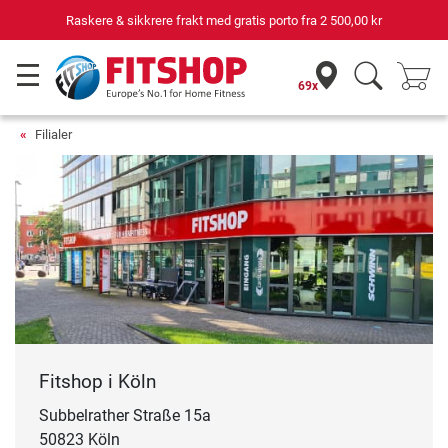
Raskere & sikkrere frakt med gratis porto fra
2 500,00 kr
69x
Filialer
Fitshop i Köln
Subbelrather Straße 15a
50823 Köln