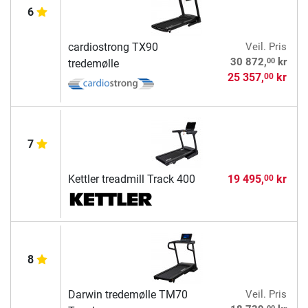
6
cardiostrong TX90
Veil. Pris
00
30 872,
kr
tredemølle
25 357,
kr
00
7
Kettler treadmill Track 400
19 495,
kr
00
8
Darwin tredemølle TM70
Veil. Pris
00