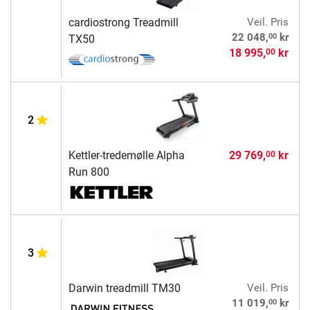
cardiostrong Treadmill
Veil. Pris
00
22 048,
kr
TX50
18 995,
kr
00
2
Kettler-tredemølle Alpha
29 769,
kr
00
Run 800
3
Darwin treadmill TM30
Veil. Pris
00
11 019,
kr