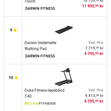
18 739,
kr
Touch
11 995,
kr
00
9
Darwin tredemølle
Veil. Pris
00
7 710,
kr
Walking Pad
4 795,
kr
00
10
Duke Fitness-løpebånd
Veil. Pris
00
8 813,
kr
T40
4 795,
kr
00