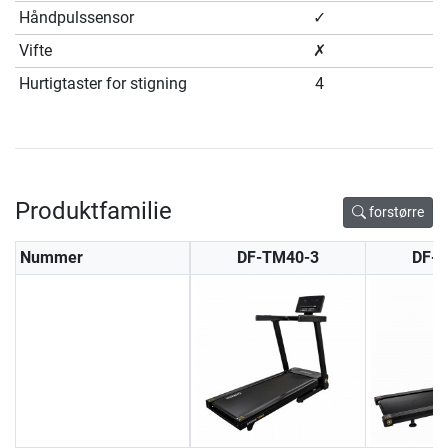
Håndpulssensor
✓
Vifte
✗
Hurtigtaster for stigning
4
Produktfamilie
forstørre
Nummer
DF-TM40-3
DF-