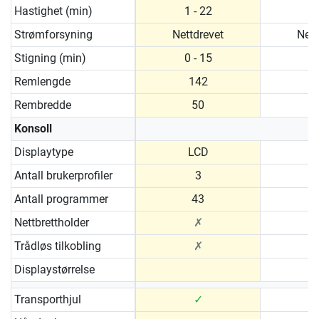
Hastighet (min)
1 - 22
1 
Strømforsyning
Nettdrevet
Nett
Stigning (min)
0 - 15
0 
Remlengde
142
Rembredde
50
Konsoll
Displaytype
LCD
Antall brukerprofiler
3
Antall programmer
43
Nettbrettholder
✗
Trådløs tilkobling
✗
Displaystørrelse
Transporthjul
✓