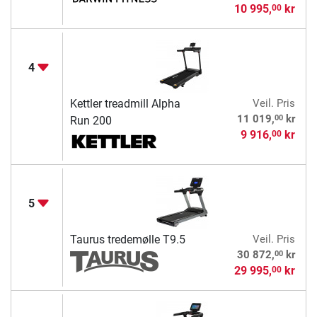
10 995,
kr
00
4
Kettler treadmill Alpha
Veil. Pris
00
11 019,
kr
Run 200
9 916,
kr
00
5
Taurus tredemølle T9.5
Veil. Pris
00
30 872,
kr
29 995,
kr
00