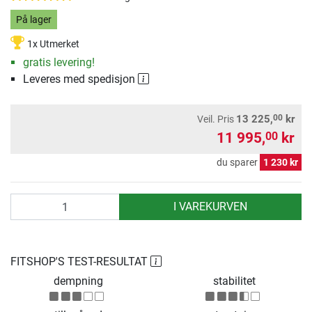
På lager
1x Utmerket
gratis levering!
Leveres med spedisjon
00
13 225,
kr
Veil. Pris
11 995,
kr
00
du sparer
1 230 kr
antall
I VAREKURVEN
FITSHOP'S TEST-RESULTAT
dempning
stabilitet