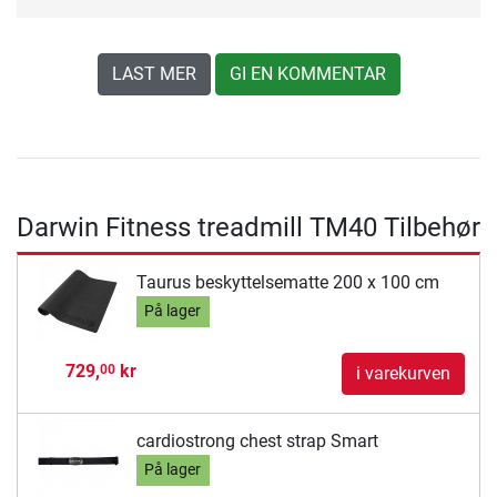
LAST MER
GI EN KOMMENTAR
Darwin Fitness treadmill TM40 Tilbehør
Taurus beskyttelsematte 200 x 100 cm
På lager
729,
kr
00
i varekurven
cardiostrong chest strap Smart
På lager