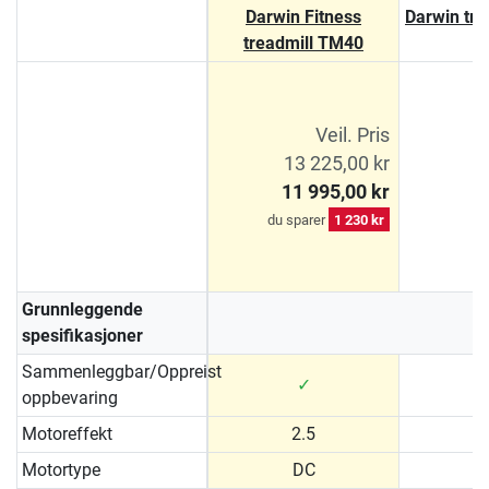
Darwin Fitness
Darwin tr
treadmill TM40
Veil. Pris
13 225,00 kr
1
11 995,00 kr
1
du sparer
1 230 kr
Grunnleggende
spesifikasjoner
Sammenleggbar/Oppreist
✓
oppbevaring
Motoreffekt
2.5
Motortype
DC