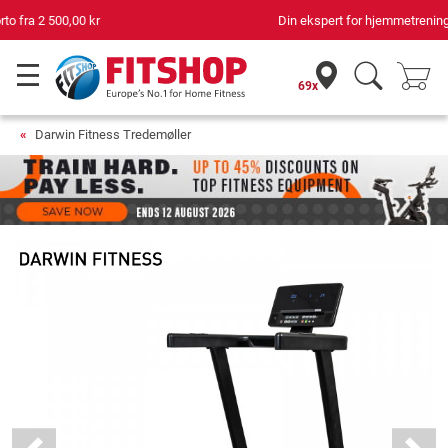
Din ekspert for hjemmetrening i 42 år
69x
Darwin Fitness Tredemøller