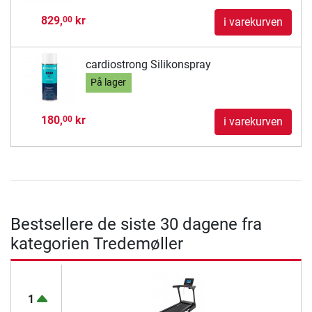
829,
kr
00
i varekurven
cardiostrong Silikonspray
På lager
180,
kr
00
i varekurven
Bestsellere de siste 30 dagene fra
kategorien Tredemøller
1