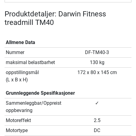
Produktdetaljer: Darwin Fitness
treadmill TM40
Allmene Data
Nummer
DF-TM40-3
maksimal belastbarhet
130 kg
oppstillingsmål
172 x 80 x 145 cm
(L x B x H)
Grunnleggende Spesifikasjoner
Sammenleggbar/Oppreist
✓
oppbevaring
Motoreffekt
2.5
Motortype
DC