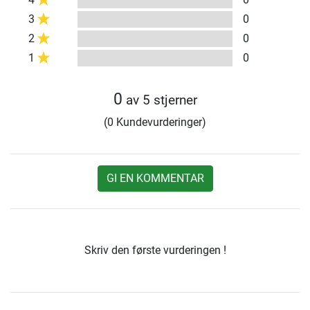
3
0
2
0
1
0
0
av 5 stjerner
(0 Kundevurderinger)
GI EN KOMMENTAR
Skriv den første vurderingen !