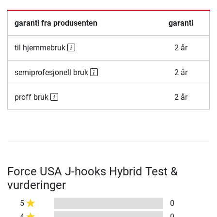
garanti fra produsenten
garanti
til hjemmebruk
2 år
semiprofesjonell bruk
2 år
proff bruk
2 år
Force USA J-hooks Hybrid Test &
vurderinger
5
0
4
0