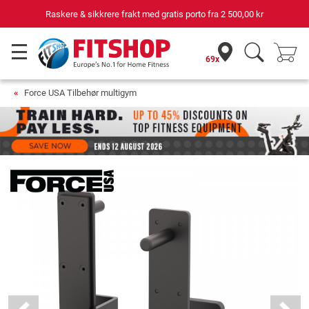
Raskere & sikkrere frakt med gratis porto fra
2 500,00 kr
69x
Force USA Tilbehør multigym