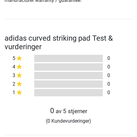
manufacturer warranty / guarantee.
adidas curved striking pad Test &
vurderinger
5
0
4
0
3
0
2
0
1
0
0
av 5 stjerner
(0 Kundevurderinger)