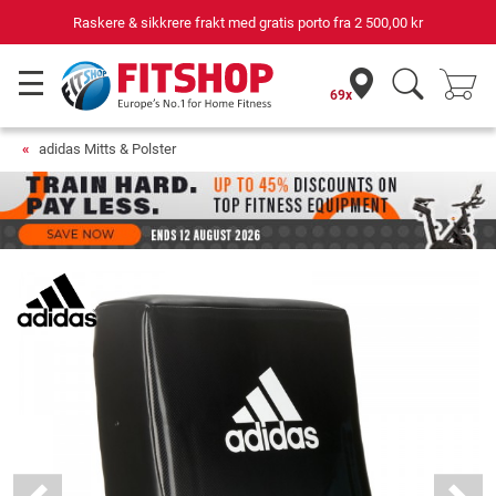
Raskere & sikkrere frakt med gratis porto fra
2 500,00 kr
69x
adidas Mitts & Polster