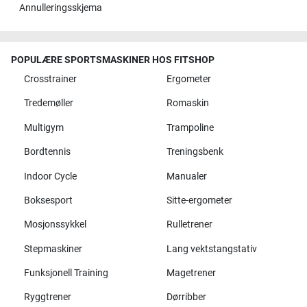
Annulleringsskjema
POPULÆRE SPORTSMASKINER HOS FITSHOP
Crosstrainer
Ergometer
Tredemøller
Romaskin
Multigym
Trampoline
Bordtennis
Treningsbenk
Indoor Cycle
Manualer
Boksesport
Sitte-ergometer
Mosjonssykkel
Rulletrener
Stepmaskiner
Lang vektstangstativ
Funksjonell Training
Magetrener
Ryggtrener
Dørribber