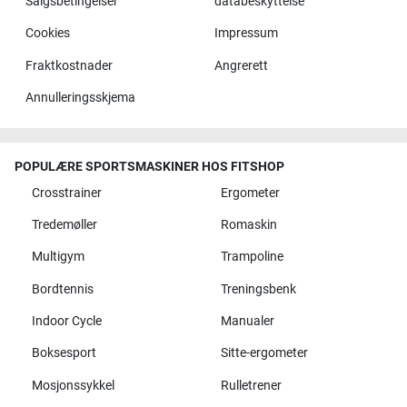
Salgsbetingelser
databeskyttelse
Cookies
Impressum
Fraktkostnader
Angrerett
Annulleringsskjema
POPULÆRE SPORTSMASKINER HOS FITSHOP
Crosstrainer
Ergometer
Tredemøller
Romaskin
Multigym
Trampoline
Bordtennis
Treningsbenk
Indoor Cycle
Manualer
Boksesport
Sitte-ergometer
Mosjonssykkel
Rulletrener