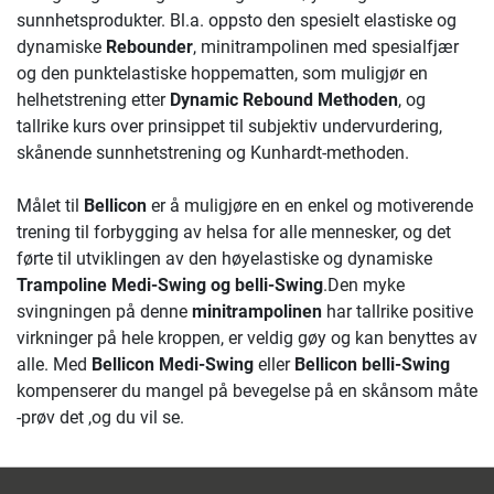
sunnhetsprodukter. Bl.a. oppsto den spesielt elastiske og
dynamiske
Rebounder
, minitrampolinen med spesialfjær
og den punktelastiske hoppematten, som muligjør en
helhetstrening etter
Dynamic Rebound Methoden
, og
tallrike kurs over prinsippet til subjektiv undervurdering,
skånende sunnhetstrening og Kunhardt-methoden.
Målet til
Bellicon
er å muligjøre en en enkel og motiverende
trening til forbygging av helsa for alle mennesker, og det
førte til utviklingen av den høyelastiske og dynamiske
Trampoline Medi-Swing og belli-Swing
.Den myke
svingningen på denne
minitrampolinen
har tallrike positive
virkninger på hele kroppen, er veldig gøy og kan benyttes av
alle. Med
Bellicon Medi-Swing
eller
Bellicon belli-Swing
kompenserer du mangel på bevegelse på en skånsom måte
-prøv det ,og du vil se.