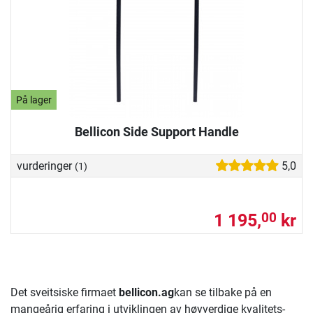
På lager
Bellicon Side Support Handle
vurderinger
5,0
(1)
1 195,
kr
00
Det sveitsiske firmaet
bellicon.ag
kan se tilbake på en
mangeårig erfaring i utviklingen av høyverdige kvalitets-