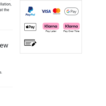
lation,
at the
rew
e.