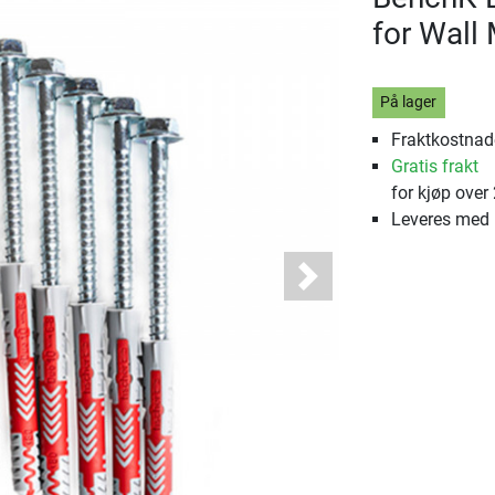
for Wall 
På lager
Fraktkostnade
Gratis frakt
for kjøp over
Leveres med
Next