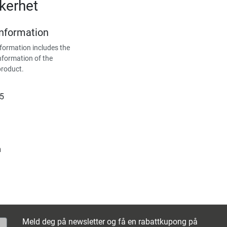
kerhet
Information
formation includes the
nformation of the
product.
15
m
Meld deg på newsletter og få en rabattkupong på