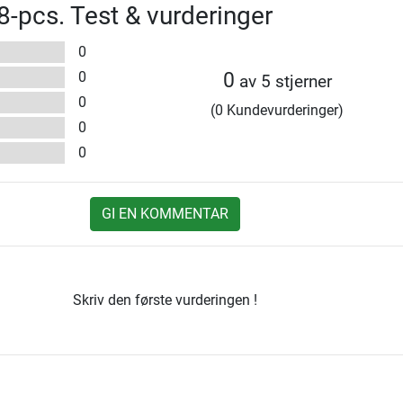
8-pcs. Test & vurderinger
0
0
0
av 5 stjerner
0
(0 Kundevurderinger)
0
0
GI EN KOMMENTAR
Skriv den første vurderingen !