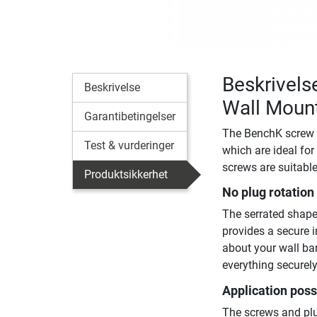
Beskrivels
Beskrivelse
Wall Mount
Garantibetingelser
The BenchK screw s
Test & vurderinger
which are ideal for
screws are suitable
Produktsikkerhet
No plug rotation
The serrated shape 
provides a secure i
about your wall ba
everything securely
Application possi
The screws and plug