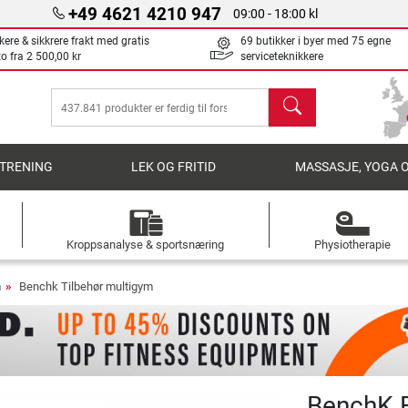
+49 4621 4210 947
09:00 - 18:00 kl
kere & sikkrere frakt med gratis
69 butikker i byer med 75 egne
to fra
2 500,00 kr
serviceteknikkere
søk
TRENING
LEK OG FRITID
MASSASJE, YOGA 
Kroppsanalyse & sportsnæring
Physiotherapie
m
Benchk Tilbehør multigym
BenchK E