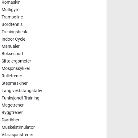
Romaskin
Multigym
Trampoline
Bordtennis
Treningsbenk
Indoor Cycle
Manualer
Boksesport
Sitte-ergometer
Mosjonssykkel
Rulletrener
Stepmaskiner
Lang vektstangstativ
Funksjonell Training
Magetrener
Ryggtrener
Dørribber
Muskelstimulator
Vibrasjonstrener