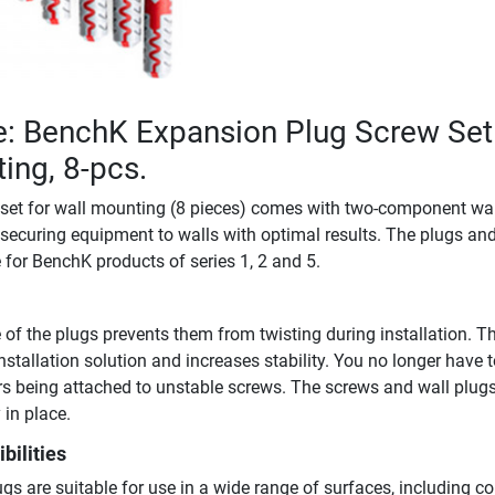
e: BenchK Expansion Plug Screw Set
ing, 8-pcs.
et for wall mounting (8 pieces) comes with two-component wal
 securing equipment to walls with optimal results. The plugs an
 for BenchK products of series 1, 2 and 5.
of the plugs prevents them from twisting during installation. Th
nstallation solution and increases stability. You no longer have 
rs being attached to unstable screws. The screws and wall plug
 in place.
bilities
s are suitable for use in a wide range of surfaces, including co