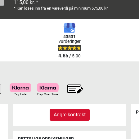
115,00 kr. *
* Kan løses inn fra en vareverdi på minimum 575,00 kr
43531
vurderinger
4.85
/ 5.00
P
Angre kontrakt
RETTSLIGE OPPLYSNINGER