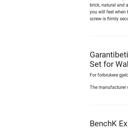
brick, natural and 
you will feel when 
screw is firmly sec
Garantibet
Set for Wa
For forbrukere gjeld
The manufacturer d
BenchK Exp