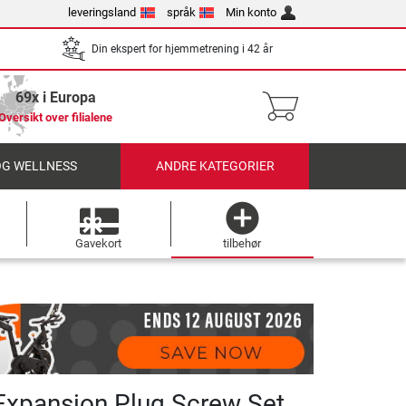
leveringsland
språk
Min konto
Din ekspert for hjemmetrening i 42 år
69x i Europa
Oversikt over filialene
OG WELLNESS
ANDRE KATEGORIER
Gavekort
tilbehør
xpansion Plug Screw Set