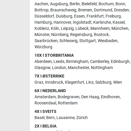
Aachen
,
Augsburg
,
Berlin
,
Bielefeld
,
Bochum
,
Bonn
,
Bottrop
,
Braunschweig
,
Bremen
,
Dortmund
,
Dresden
,
Düsseldorf
,
Duisburg
,
Essen
,
Frankfurt
,
Freiburg
,
Hamburg
,
Hannover
,
Ingolstadt
,
Karlsruhe
,
Kassel
,
Koblenz
,
Köln
,
Leipzig
,
Lübeck
,
Mannheim
,
München
,
Münster
,
Nürnberg
,
Regensburg
,
Rostock
,
Saarbrücken
,
Schleswig
,
Stuttgart
,
Wiesbaden
,
Würzburg
10X I STORBRITANIA
Aberdeen
,
Leeds
,
Birmingham
,
Camberley
,
Edinburgh
,
Glasgow
,
London
,
Manchester
,
Nottingham
7X I ØSTERRIKE
Graz
,
Innsbruck
,
Klagenfurt
,
Linz
,
Salzburg
,
Wien
6X I NEDERLAND
Amsterdam
,
Bodegraven
,
Den Haag
,
Eindhoven
,
Roosendaal
,
Rotterdam
4X I SVEITS
Basel
,
Bern
,
Lausanne
,
Zürich
2X I BELGIA