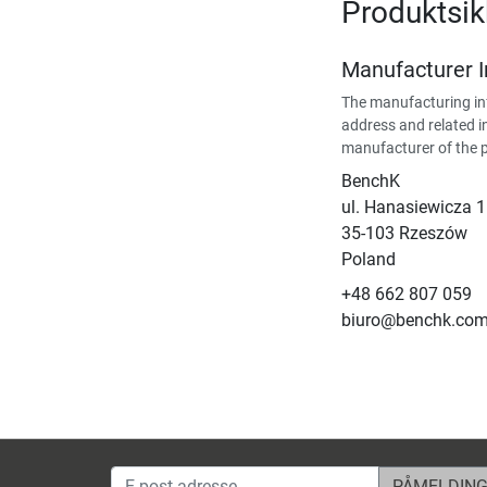
Produktsik
Manufacturer 
The manufacturing in
address and related i
manufacturer of the 
BenchK
ul. Hanasiewicza 
35-103 Rzeszów
Poland
+48 662 807 059
biuro@benchk.co
E-post-adresse