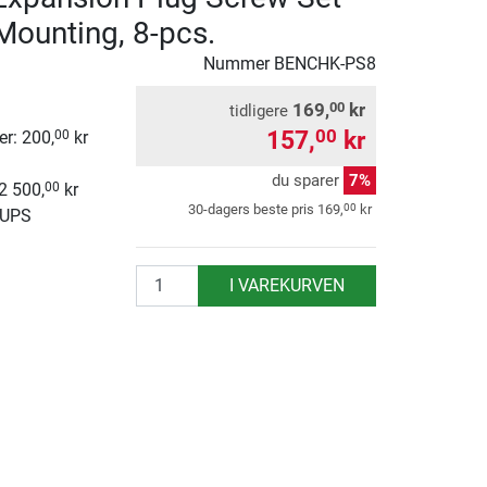
Mounting, 8-pcs.
Nummer
BENCHK-PS8
169,
kr
00
tidligere
157,
kr
00
r: 200,
kr
00
du sparer
7%
 2 500,
kr
00
00
30-dagers beste pris
169,
kr
 UPS
antall
I VAREKURVEN