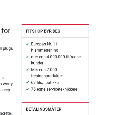
 for
FITSHOP BYR DEG
Europas Nr. 1 i
l plugs
hjemmetrening
d
mer enn 4.000.000 tilfredse
kunder
Mer enn 7.000
treningsprodukter
is
69 filial-butikker
to worry
75 egne serviceteknikkere
s keep
BETALINGSMÅTER
ncrete,