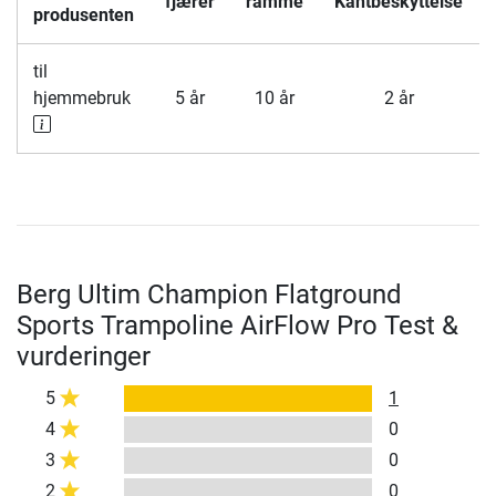
fjærer
ramme
Kantbeskyttelse
produsenten
til
hjemmebruk
5 år
10 år
2 år
Berg Ultim Champion Flatground
Sports Trampoline AirFlow Pro Test &
vurderinger
5
1
4
0
3
0
2
0