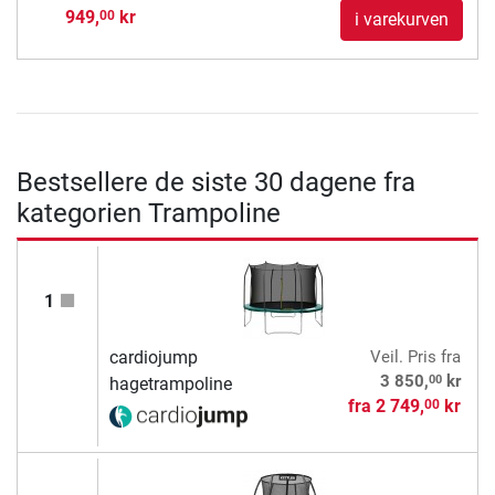
949,
kr
00
i varekurven
Bestsellere de siste 30 dagene fra
kategorien Trampoline
1
cardiojump
Veil. Pris
fra
00
3 850,
kr
hagetrampoline
fra
2 749,
kr
00