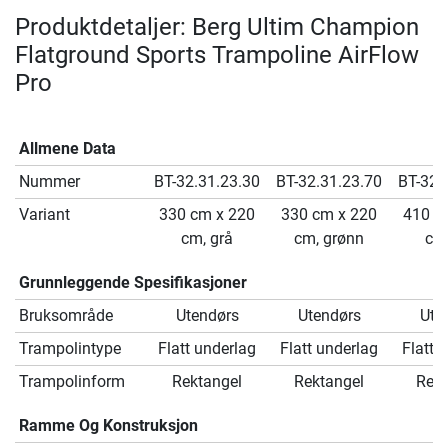
Produktdetaljer: Berg Ultim Champion
Flatground Sports Trampoline AirFlow
Pro
Allmene Data
Nummer
BT-32.31.23.30
BT-32.31.23.70
BT-32.
Variant
330 cm x 220
330 cm x 220
410 c
cm, grå
cm, grønn
cm,
Grunnleggende Spesifikasjoner
Bruksområde
Utendørs
Utendørs
Ute
Trampolintype
Flatt underlag
Flatt underlag
Flatt 
Trampolinform
Rektangel
Rektangel
Rekt
Ramme Og Konstruksjon