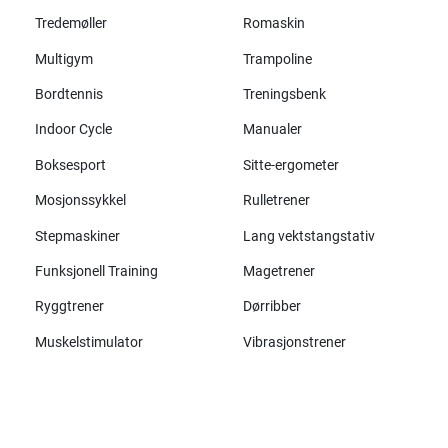
Tredemøller
Romaskin
Multigym
Trampoline
Bordtennis
Treningsbenk
Indoor Cycle
Manualer
Boksesport
Sitte-ergometer
Mosjonssykkel
Rulletrener
Stepmaskiner
Lang vektstangstativ
Funksjonell Training
Magetrener
Ryggtrener
Dørribber
Muskelstimulator
Vibrasjonstrener
Alle merker