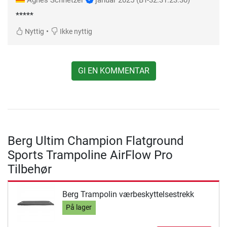
Agnes Schnetzer
januar 2025
(BT-32.31.23.30)
*****
•
Nyttig
Ikke nyttig
GI EN KOMMENTAR
Berg Ultim Champion Flatground
Sports Trampoline AirFlow Pro
Tilbehør
Berg Trampolin værbeskyttelsestrekk
På lager