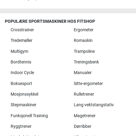
POPULÆRE SPORTSMASKINER HOS FITSHOP
Crosstrainer
Ergometer
Tredemøller
Romaskin
Multigym
Trampoline
Bordtennis
Treningsbenk
Indoor Cycle
Manualer
Boksesport
Sitte-ergometer
Mosjonssykkel
Rulletrener
Stepmaskiner
Lang vektstangstativ
Funksjonell Training
Magetrener
Ryggtrener
Dørribber