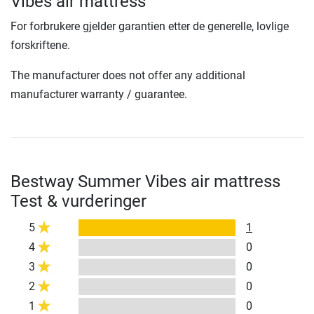
Vibes air mattress
For forbrukere gjelder garantien etter de generelle, lovlige
forskriftene.
The manufacturer does not offer any additional
manufacturer warranty / guarantee.
Bestway Summer Vibes air mattress
Test & vurderinger
5
1
4
0
3
0
2
0
1
0