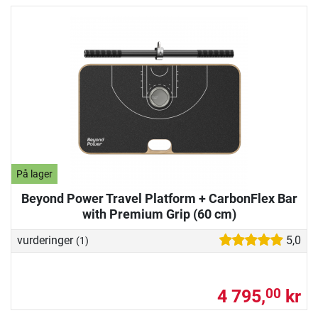
På lager
Beyond Power Travel Platform + CarbonFlex Bar
with Premium Grip (60 cm)
vurderinger
5,0
(1)
4 795,
kr
00