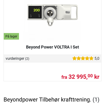
På lager
Beyond Power VOLTRA I Set
vurderinger
5,0
(2)
32 995,
kr
00
fra
Beyondpower Tilbehør krafttrening.
(1)