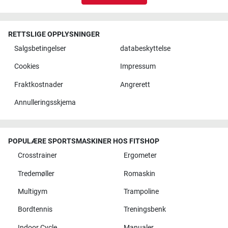
RETTSLIGE OPPLYSNINGER
Salgsbetingelser
databeskyttelse
Cookies
Impressum
Fraktkostnader
Angrerett
Annulleringsskjema
POPULÆRE SPORTSMASKINER HOS FITSHOP
Crosstrainer
Ergometer
Tredemøller
Romaskin
Multigym
Trampoline
Bordtennis
Treningsbenk
Indoor Cycle
Manualer