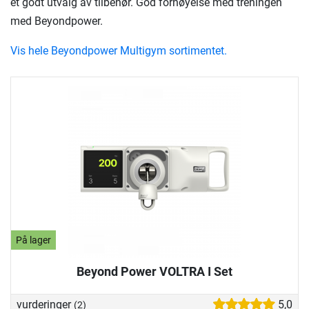
et godt utvalg av tilbehør. God fornøyelse med treningen
med Beyondpower.
Vis hele Beyondpower Multigym sortimentet.
På lager
Beyond Power VOLTRA I Set
vurderinger
5,0
(2)