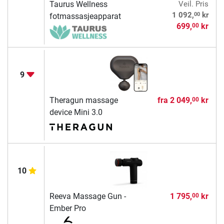
Taurus Wellness
Veil. Pris
00
1 092,
kr
fotmassasjeapparat
699,
kr
00
9
Theragun massage
fra
2 049,
kr
00
device Mini 3.0
10
Reeva Massage Gun -
1 795,
kr
00
Ember Pro