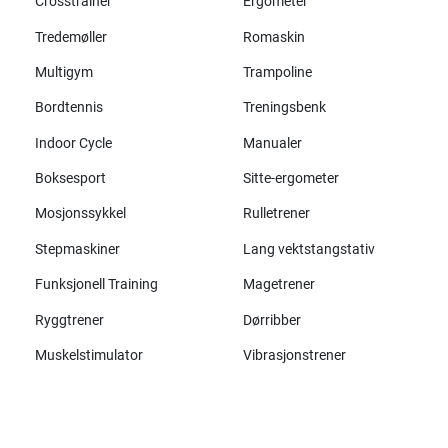
Crosstrainer
Ergometer
Tredemøller
Romaskin
Multigym
Trampoline
Bordtennis
Treningsbenk
Indoor Cycle
Manualer
Boksesport
Sitte-ergometer
Mosjonssykkel
Rulletrener
Stepmaskiner
Lang vektstangstativ
Funksjonell Training
Magetrener
Ryggtrener
Dørribber
Muskelstimulator
Vibrasjonstrener
Alle merker