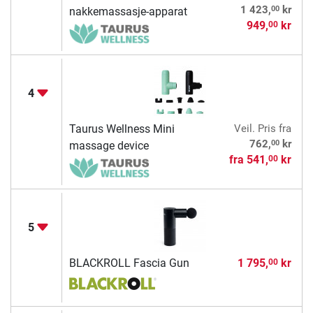
00
1 423,
kr
nakkemassasje-apparat
949,
kr
00
4
Taurus Wellness Mini
Veil. Pris
fra
00
762,
kr
massage device
fra
541,
kr
00
5
BLACKROLL Fascia Gun
1 795,
kr
00