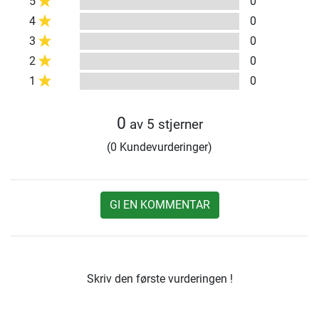
5
0
4
0
3
0
2
0
1
0
0
av 5 stjerner
(0 Kundevurderinger)
GI EN KOMMENTAR
Skriv den første vurderingen !