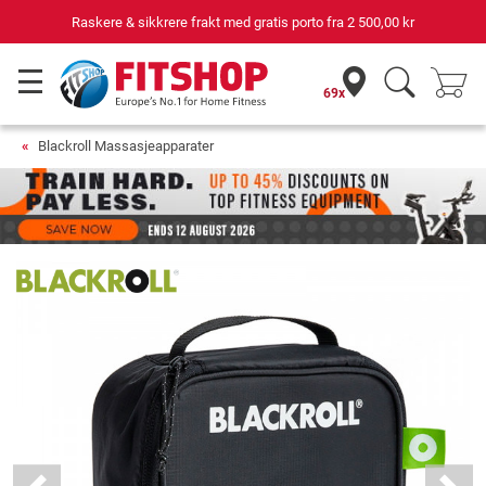
Raskere & sikkrere frakt med gratis porto fra
2 500,00 kr
69x
Blackroll Massasjeapparater