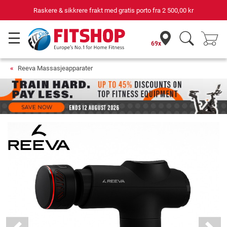
Raskere & sikkrere frakt med gratis porto fra
2 500,00 kr
69x
Reeva Massasjeapparater