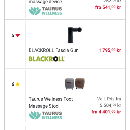
00
762,
kr
massage device
fra
541,
kr
00
5
BLACKROLL Fascia Gun
1 795,
kr
00
6
Taurus Wellness Foot
Veil. Pris
fra
00
5 504,
kr
Massage Stool
fra
4 401,
kr
00