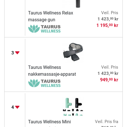
Taurus Wellness Relax
Veil. Pris
00
1 423,
kr
massage gun
1 195,
kr
00
3
Taurus Wellness
Veil. Pris
00
1 423,
kr
nakkemassasje-apparat
949,
kr
00
4
Taurus Wellness Mini
Veil. Pris
fra