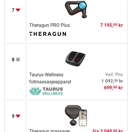
7
Theragun PRO Plus
7 195,
kr
00
8
Taurus Wellness
Veil. Pris
00
1 092,
kr
fotmassasjeapparat
699,
kr
00
9
Theragun massage
fra
2 049,
kr
00