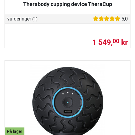
Therabody cupping device TheraCup
vurderinger
5,0
(1)
1 549,
kr
00
På lager