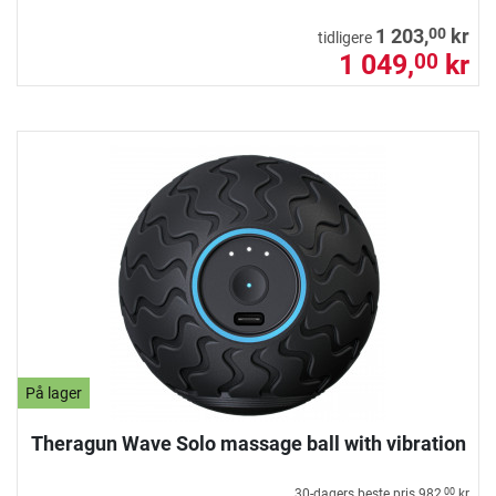
00
1 203,
kr
tidligere
1 049,
kr
00
På lager
Theragun Wave Solo massage ball with vibration
30-dagers beste pris
982,
kr
00