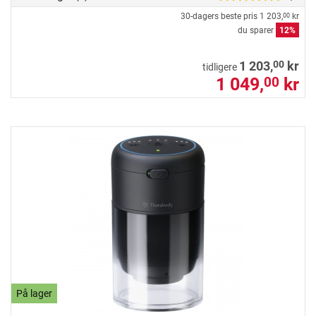
30-dagers beste pris
1 203,
kr
00
du sparer
12%
00
1 203,
kr
tidligere
1 049,
kr
00
På lager