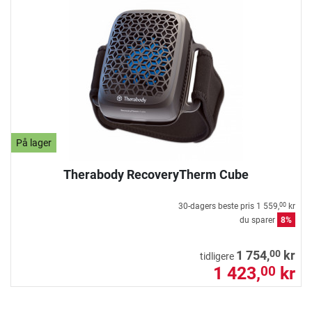
På lager
Therabody RecoveryTherm Cube
30-dagers beste pris
1 559,
kr
00
du sparer
8%
00
1 754,
kr
tidligere
1 423,
kr
00