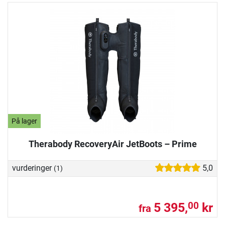
På lager
Therabody RecoveryAir JetBoots – Prime
vurderinger
5,0
(1)
5 395,
kr
00
fra