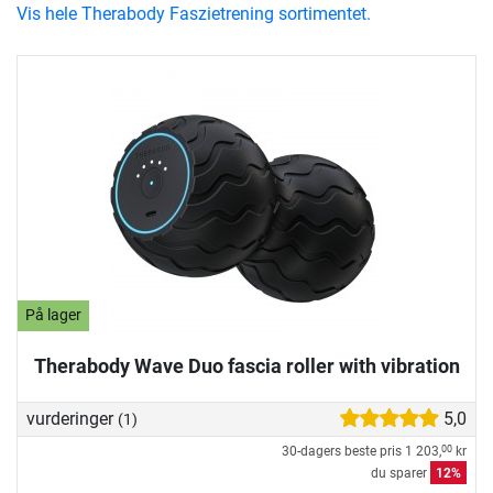
Vis hele Therabody Faszietrening sortimentet.
På lager
Therabody Wave Duo fascia roller with vibration
vurderinger
5,0
(1)
30-dagers beste pris
1 203,
kr
00
du sparer
12%