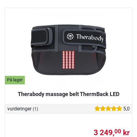
På lager
Therabody massage belt ThermBack LED
vurderinger
5,0
(1)
3 249,
kr
00