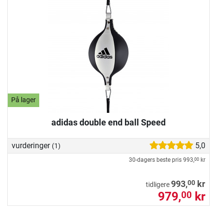
På lager
adidas double end ball Speed
vurderinger
5,0
(1)
30-dagers beste pris
993,
kr
00
00
993,
kr
tidligere
979,
kr
00