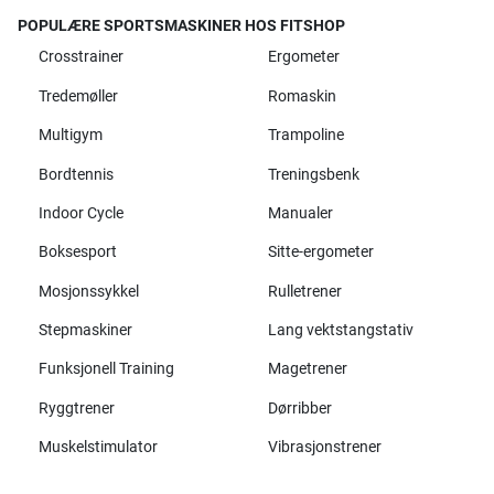
POPULÆRE SPORTSMASKINER HOS FITSHOP
Crosstrainer
Ergometer
Tredemøller
Romaskin
Multigym
Trampoline
Bordtennis
Treningsbenk
Indoor Cycle
Manualer
Boksesport
Sitte-ergometer
Mosjonssykkel
Rulletrener
Stepmaskiner
Lang vektstangstativ
Funksjonell Training
Magetrener
Ryggtrener
Dørribber
Muskelstimulator
Vibrasjonstrener