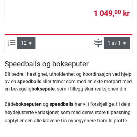
1 049,
kr
00
Produkter pr. side:
Side
Speedballs og bokseputer
Bli bedre i hastighet, utholdenhet og koordinasjon ved hjelp
av en
speedballs
eller trener som med en ekte motpart med
en bevegelig
boksepute
, som i tillegg øker reaksjonen din.
Både
bokseputen
og
speedballs
har vi i forskjellige, til dels
høydejusterte variasjoner, som med deres store tilpassning
oppfyller den alle kravene fra nybegynnere fram til proffe.