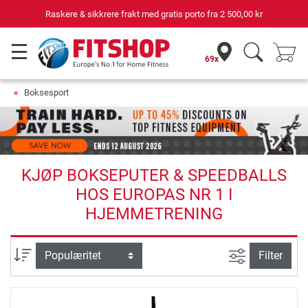
Raskere & sikkrere frakt med gratis porto fra
2 500,00 kr
69x
Boksesport
KJØP BOKSEPUTER & SPEEDBALLS
HOS EUROPAS NR 1 I
HJEMMETRENING
Avansert sø
sortering
Filter