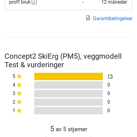
proff bruk
-
12 måneder
Garantibetingelser
Concept2 SkiErg (PM5), veggmodell
Test & vurderinger
5
15
4
0
3
0
2
0
1
0
5
av 5 stjerner