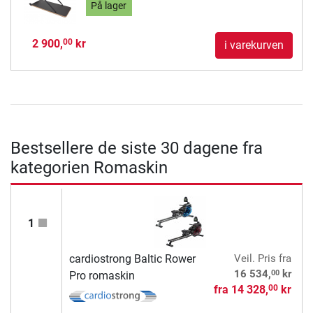
På lager
2 900,
kr
00
i varekurven
Bestsellere de siste 30 dagene fra
kategorien Romaskin
1
cardiostrong Baltic Rower
Veil. Pris
fra
00
16 534,
kr
Pro romaskin
fra
14 328,
kr
00