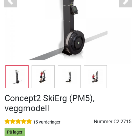
Previous
Next
Concept2 SkiErg (PM5),
veggmodell
Nummer
C2-2715
15 vurderinger
På lager