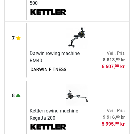
500
7
Darwin rowing machine
Veil. Pris
00
8 813,
kr
RM40
6 607,
kr
00
8
Kettler rowing machine
Veil. Pris
00
9 916,
kr
Regatta 200
5 995,
kr
00