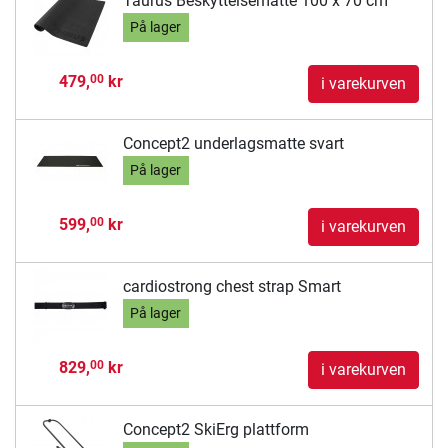
Taurus Beskyttelsematte 100 x 70 cm
På lager
479,
kr
00
i varekurven
Concept2 underlagsmatte svart
På lager
599,
kr
00
i varekurven
cardiostrong chest strap Smart
På lager
829,
kr
00
i varekurven
Concept2 SkiErg plattform