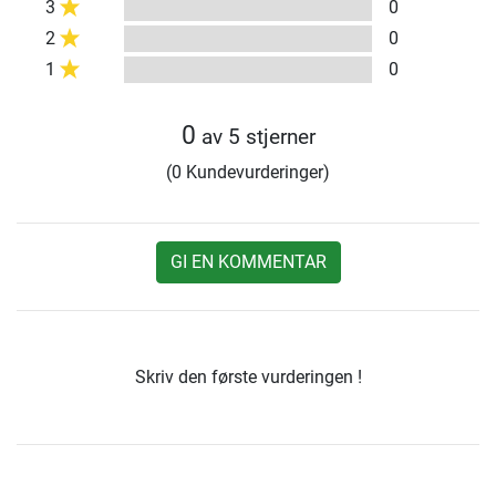
3
0
2
0
1
0
0
av 5 stjerner
(0 Kundevurderinger)
GI EN KOMMENTAR
Skriv den første vurderingen !