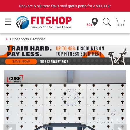
Raskere & sikkrere frakt med gratis porto fra
2 500,00 kr
69x
Cubesports Dørribber