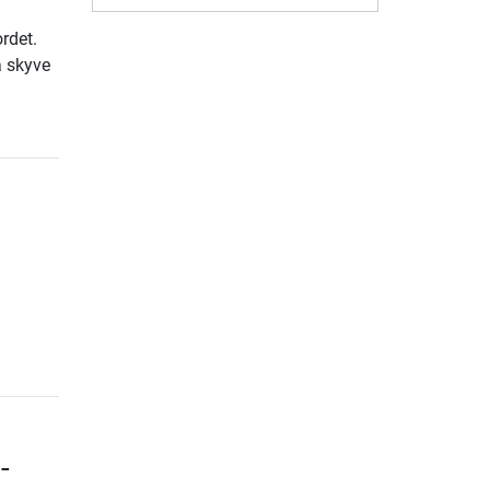
rdet.
å skyve
-