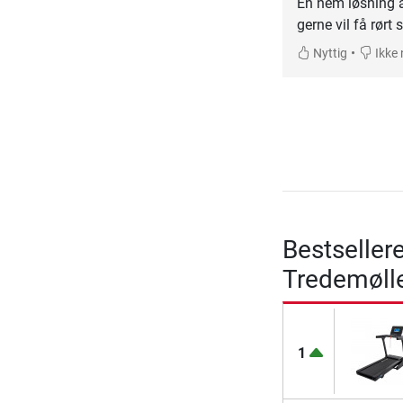
En nem løsning a
gerne vil få rørt s
•
Nyttig
Ikke 
Bestseller
Tredemøll
1