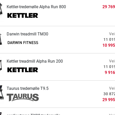
Kettler-tredemølle Alpha Run 800
29 769
Darwin treadmill TM30
Vei
11 01
10 995
Kettler treadmill Alpha Run 200
Vei
11 01
9 916
Taurus tredemølle T9.5
Vei
30 87
29 995