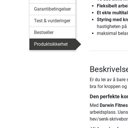
Fleksibelt arbe
Garantibetingelser
Et ekte multita
Styring med k
Test & vurderinger
hastigheten på
Bestseller
maksimal belas
Produktsikkerhet
Beskrivels
Er du lei av å bare
bra for kroppen og
Den perfekte k
Med
Darwin Fitnes
arbeidsplass. Uans
hev/senk-skrivebor