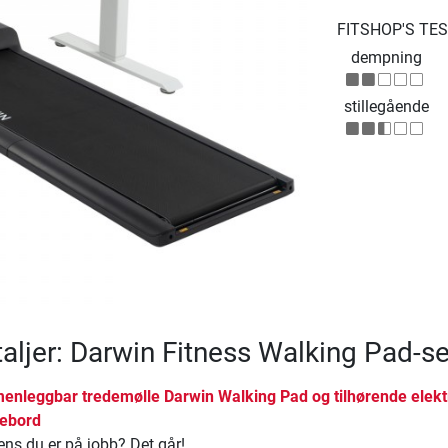
FITSHOP'S TE
dempning
stillegående
aljer: Darwin Fitness Walking Pad-se
nleggbar tredemølle Darwin Walking Pad og tilhørende elekt
vebord
ens du er på jobb? Det går!