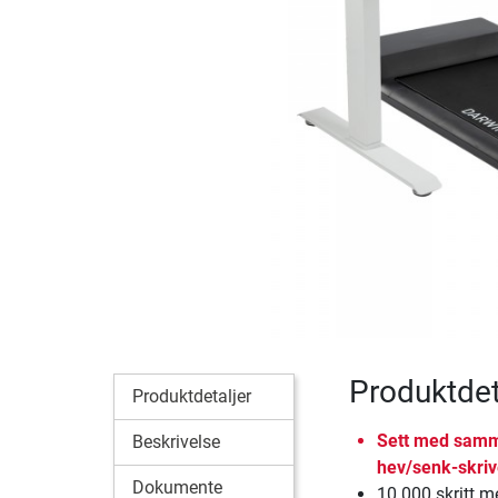
Produktdet
Produktdetaljer
Sett med samme
Beskrivelse
hev/senk-skri
Dokumente
10 000 skritt m