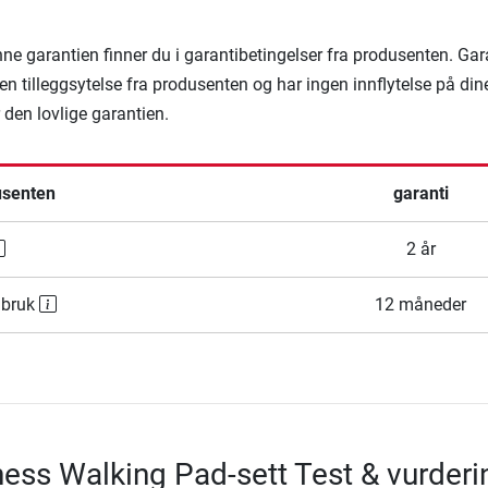
denne garantien finner du i garantibetingelser fra produsenten. Ga
en tilleggsytelse fra produsenten og har ingen innflytelse på din
r den lovlige garantien.
usenten
garanti
2 år
 bruk
12 måneder
ness Walking Pad-sett Test & vurderi