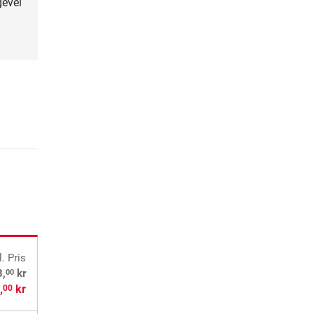
gevel
l. Pris
00
8,
kr
,
kr
00