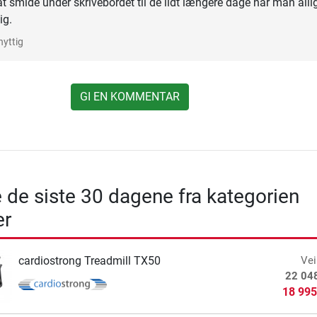
t smide under skrivebordet til de lidt længere dage når man alli
ig.
nyttig
GI EN KOMMENTAR
e de siste 30 dagene fra kategorien
er
cardiostrong Treadmill TX50
Vei
22 04
18 995