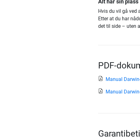
Alt har sin plass
Hvis du vil gå ved 
Etter at du har nåd
det til side – uten a
PDF-dokume
Manual Darwi
Manual Darwi
Garantibet