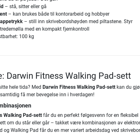
id
– stå, sitter eller gå
lent
– kan brukes både til kontorarbeid og hobbyer
nappetrykk
– still inn skrivebordshøyden med piltastene. Styr
 tredemølla med en kompakt fjernkontroll
tbarhet: 100 kg
e: Darwin Fitness Walking Pad-sett
 sitte hele tida? Med
Darwin Fitness Walking Pad-sett
kan du gjø
 samtidig få mer bevegelse inn i hverdagen!
ombinasjonen
s Walking Pad-sett
får du en perfekt følgesvenn for en fleksibel
ett om du står eller går – takket være kombinasjonen av elektro
d og Walking Pad får du en mer variert arbeidsdag ved skrivebor