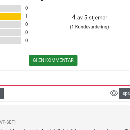
0
1
4
av 5 stjerner
0
(1 Kundevurdering)
0
0
GI EN KOMMENTAR
spr
WP-SET)