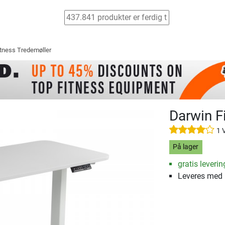
søk
tness Tredemøller
Darwin F
1 
På lager
gratis leverin
Leveres med