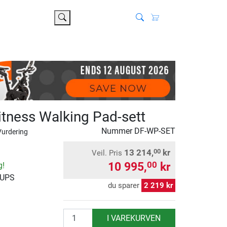
itness Walking Pad-sett
Nummer
DF-WP-SET
Vurdering
13 214,
kr
00
Veil. Pris
10 995,
kr
00
g!
 UPS
du sparer
2 219 kr
antall
I VAREKURVEN