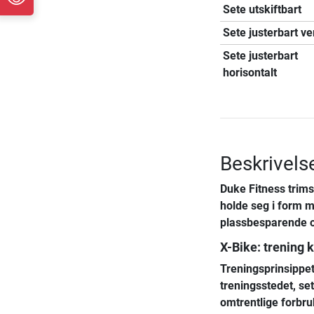
Sete utskiftbart
Sete justerbart ver
Sete justerbart
horisontalt
Beskrivels
Duke Fitness trim
holde seg i form m
plassbesparende og 
X-Bike: trening 
Treningsprinsippet
treningsstedet, set
omtrentlige forbr