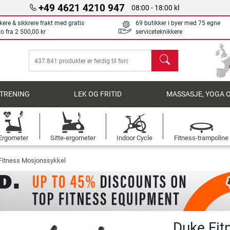
+49 4621 4210 947
08:00 - 18:00 kl
kere & sikkrere frakt med gratis
69 butikker i byer med 75 egne
to fra
2 500,00 kr
serviceteknikkere
søk
TRENING
LEK OG FRITID
MASSASJE, YOGA 
Ergometer
Sitte-ergometer
Indoor Cycle
Fitness-trampoline
Fitness Mosjonssykkel
Duke Fit