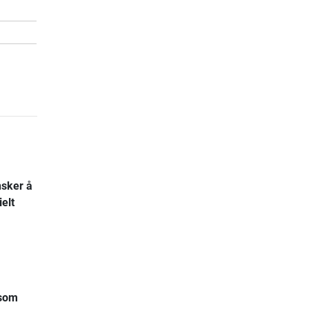
nsker å
elt
 som