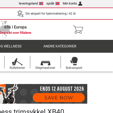
leveringsland
språk
Min konto
Din ekspert for hjemmetrening i 42 år
69x i Europa
Oversikt over filialene
OG WELLNESS
ANDRE KATEGORIER
Rulletrener
Stepmaskiner
Boksesport
ness trimsykkel XB40