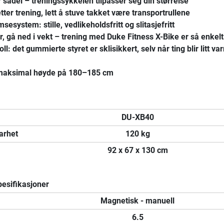
sadel – treningssykkelen tilpasser seg din størrelse
er trening, lett å stuve takket være transportrullene
esystem: stille, vedlikeholdsfritt og slitasjefritt
, gå ned i vekt – trening med Duke Fitness X-Bike er så enkelt
ll: det gummierte styret er sklisikkert, selv når ting blir litt v
 maksimal høyde på 180–185 cm
DU-XB40
arhet
120 kg
92 x 67 x 130 cm
esifikasjoner
Magnetisk - manuell
6.5