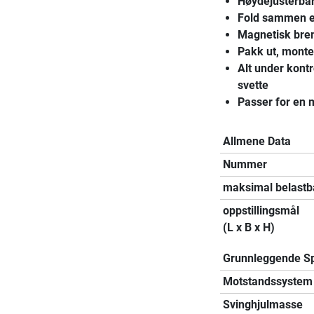
Høydejusterbar 
Fold sammen ett
Magnetisk brems
Pakk ut, monter
Alt under kontro
svette
Passer for en
Allmene Data
Nummer
maksimal belastb
oppstillingsmål
(L x B x H)
Grunnleggende Sp
Motstandssystem
Svinghjulmasse