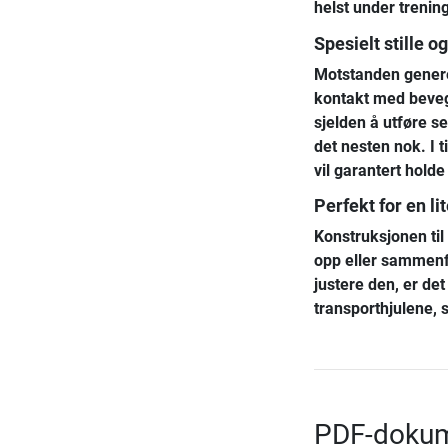
helst under trenin
Spesielt stille o
Motstanden genere
kontakt med bevegel
sjelden å utføre s
det nesten nok. I 
vil garantert holde
Perfekt for en l
Konstruksjonen til
opp eller sammenf
justere den, er de
transporthjulene, s
PDF-dokume