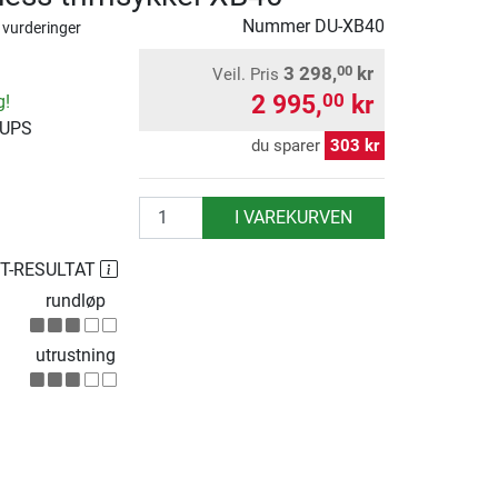
Nummer
DU-XB40
 vurderinger
3 298,
kr
00
Veil. Pris
2 995,
kr
00
g!
 UPS
du sparer
303 kr
antall
I VAREKURVEN
ST-RESULTAT
rundløp
utrustning