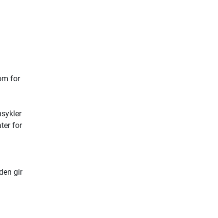
om for
msykler
ter for
den gir