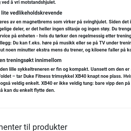
g ved å vri motstandshjulet.
g lite vedlikeholdskrevende
res av en magnetbrems som virker på svinghjulet. Siden det 
ige deler, er det heller ingen slitasje og ingen støy. Du treng
ervice på enheten - hvis du tørker den regelmessig etter trenin
tillegg: Du kan f.eks. høre på musikk eller se på TV under treni
 ut noen minutter ekstra mens du trener, og kiloene faller på kor
iten treningsøkt innimellom
 den lille sykkeltreneren er fin og kompakt. Uansett om den er 
oldet – tar
Duke Fitness trimsykkel XB40
knapt noe plass. Hvis
t også veldig enkelt. XB40 er ikke veldig tung: bare vipp den på
å kan du enkelt flytte den.
nter til produkter