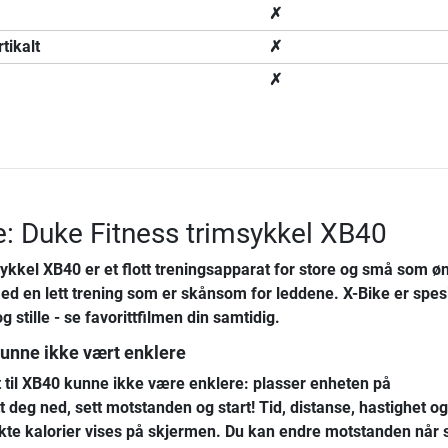
✗
tikalt
✗
✗
e: Duke Fitness trimsykkel XB40
sykkel XB40
er et flott treningsapparat for store og små som ø
ed en lett trening som er skånsom for leddene. X-Bike er spesi
stille - se favorittfilmen din samtidig.
kunne ikke vært enklere
 til XB40 kunne ikke være enklere: plasser enheten på
t deg ned, sett motstanden og start! Tid, distanse, hastighet og
ukte kalorier vises på skjermen. Du kan endre motstanden når