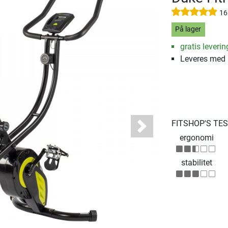
16
På lager
gratis leverin
Leveres med
FITSHOP'S TE
Next
ergonomi
stabilitet