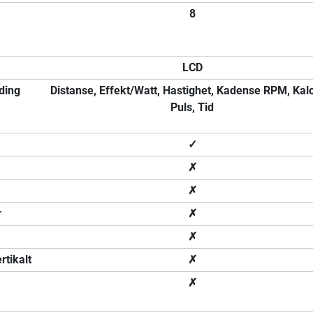
8
LCD
ding
Distanse, Effekt/Watt, Hastighet, Kadense RPM, Kalo
Puls, Tid
✓
✗
✗
r
✗
✗
rtikalt
✗
✗