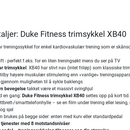
aljer: Duke Fitness trimsykkel XB40
treningssykkel for enkel kardiovaskulær trening som er skåns
drift - perfekt f.eks. for en liten treningsøkt mens du ser på TV
 trimsykkel
: XB40 har stivt nav (intet friløp) som klassiske tri
ilby høyere muskulær stimulering enn «vanlige» treningsappara
 gjennom muligheten til å sykle baklengs
evn bevegelse
takket være et massivt svinghjul
d en gang:
Duke Fitness trimsykkel XB40
settes opp på kort tid.
brett-/smarttelefonhylle – se en film under trening eller lesing, 
og sjel
 brukes på begge sider: enten med kurv eller standardpedal
v tjenester med 8 motstandsnivåer