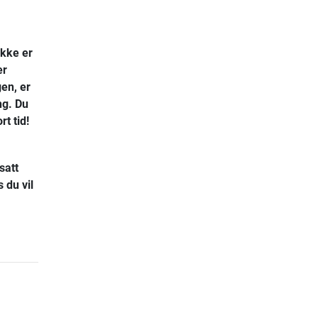
ikke er
er
gen, er
ng. Du
t tid!
satt
 du vil