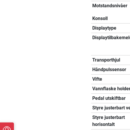
Motstandsnivåer
Konsoll
Displaytype
Displaytilbakemel
Transporthjul
Håndpulssensor
Vifte
Vannflaske holde
Pedal utskiftbar
Styre justerbart ve
Styre justerbart
horisontalt