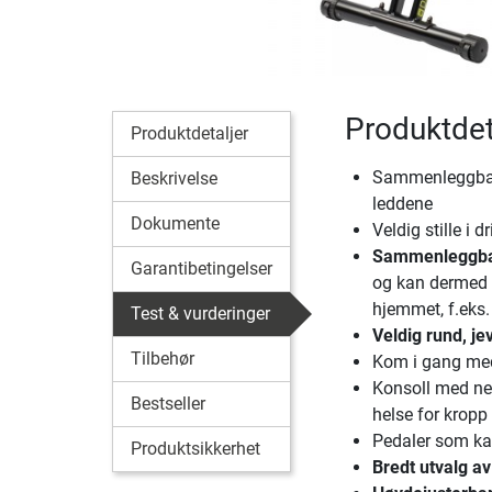
Produktdet
Produktdetaljer
Sammenleggbar 
Beskrivelse
leddene
Dokumente
Veldig stille i 
Sammenleggbar
Garantibetingelser
og kan dermed t
hjemmet, f.eks.
Test & vurderinger
Veldig rund, j
Tilbehør
Kom i gang me
Konsoll med nett
Bestseller
helse for kropp 
Pedaler som kan
Produktsikkerhet
Bredt utvalg a