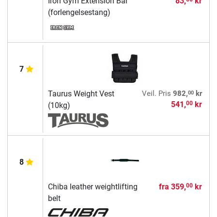
Iron Gym Extension Bar
83,
kr
(forlengelsestang)
7
00
Taurus Weight Vest
Veil. Pris
982,
kr
541,
kr
00
(10kg)
8
Chiba leather weightlifting
fra
359,
kr
00
belt