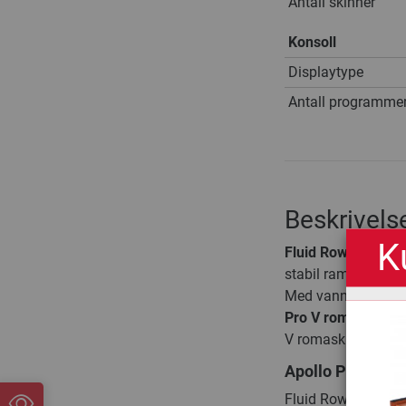
Antall skinner
Konsoll
Displaytype
Antall programme
Beskrivels
K
Fluid Rower Apoll
stabil ramme i ame
Med vannmotstanden
Pro V romaskin
rol
V romaskin loddrett
Apollo Pro Plus 
Fluid Rower Apollo