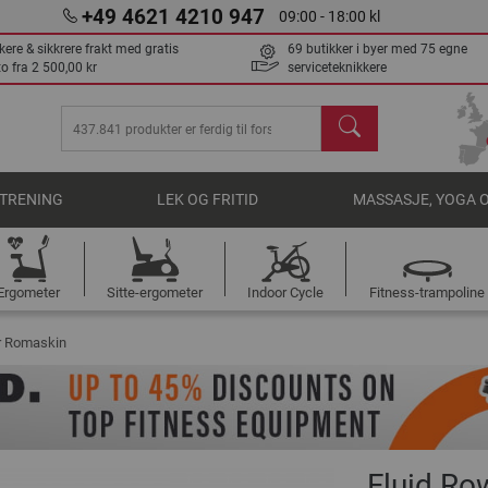
+49 4621 4210 947
09:00 - 18:00 kl
kere & sikkrere frakt med gratis
69 butikker i byer med 75 egne
to fra
2 500,00 kr
serviceteknikkere
søk
TRENING
LEK OG FRITID
MASSASJE, YOGA 
Ergometer
Sitte-ergometer
Indoor Cycle
Fitness-trampoline
r Romaskin
Fluid Ro