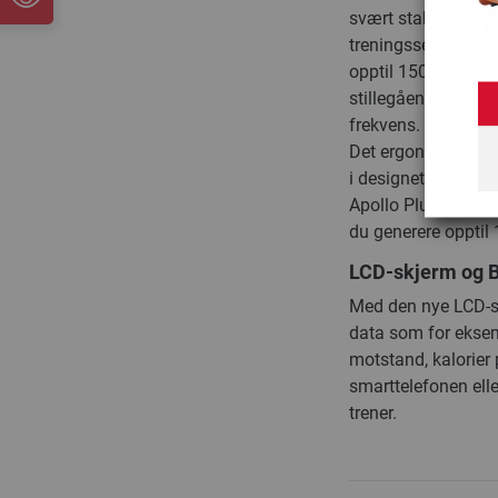
svært stabil stålra
treningssentre. Ta
opptil 150 kg. Den 
stillegående og jev
frekvens.
Det ergonomisk for
i designet og funks
Apollo Plus V har
du generere opptil
LCD-skjerm og B
Med den nye LCD-sk
data som for eksemp
motstand, kalorier 
smarttelefonen elle
trener.