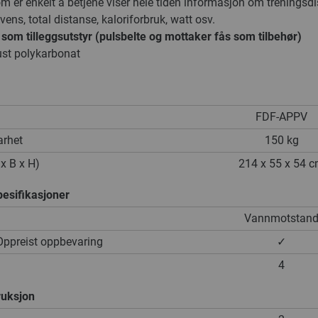
om er enkelt å betjene viser hele tiden informasjon om treningsdi
kvens, total distanse, kaloriforbruk, watt osv.
som tilleggsutstyr (pulsbelte og mottaker fås som tilbehør)
ust polykarbonat
FDF-APPV
arhet
150 kg
 x B x H)
214 x 55 x 54 
esifikasjoner
Vannmotstan
preist oppbevaring
✓
4
uksjon