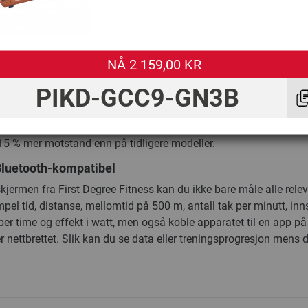
mme, og takket være den høye kvaliteten er det også egnet for b
kket være konstruksjonen med stålramme tåler den en belastnin
nye reimdriften gjør at du kan trene med enda mindre friksjon, m
nt. Den ekstra lange wiren bidrar til at du kan oppnå en enda hø
NÅ 2 159,00 KR
PIKD-GCC9-GN3B
mede rohåndtaket og det kulelagrede setet med hjul er prikken o
jonaliteten til Fluid Rower Apollo Pro V romaskin.
 et vannmotstandssystem med dobbel tank. Med det nye systeme
 15 % mer motstand enn på tidligere modeller.
luetooth-kompatibel
jermen fra First Degree Fitness kan du ikke bare måle alle rele
el tid, distanse, mellomtid på 500 m, antall tak per minutt, inns
per time og effekt i watt, men også koble apparatet til en app på
r nettbrettet. Slik kan du se data eller treningsprogresjon mens 