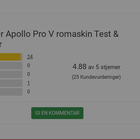
r Apollo Pro V romaskin Test &
r
24
0
4.88
av 5 stjerner
0
(25 Kundevurderinger)
1
0
GI EN KOMMENTAR