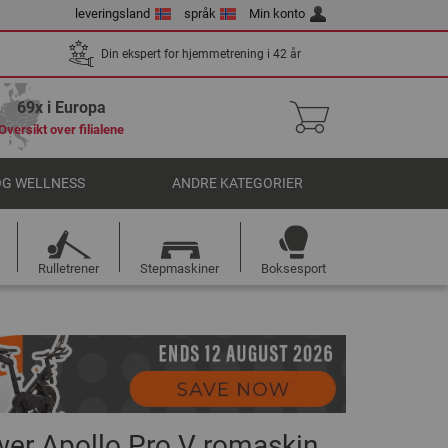
leveringsland
språk
Min konto
Din ekspert for hjemmetrening i 42 år
69x i Europa
Oversikt over filialene
OG WELLNESS
ANDRE KATEGORIER
Rulletrener
Stepmaskiner
Boksesport
wer Apollo Pro V romaskin