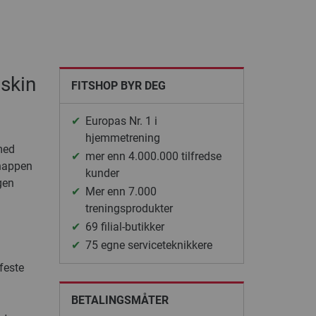
askin
FITSHOP BYR DEG
Europas Nr. 1 i
hjemmetrening
med
mer enn 4.000.000 tilfredse
knappen
kunder
gen
Mer enn 7.000
treningsprodukter
69 filial-butikker
75 egne serviceteknikkere
feste
BETALINGSMÅTER