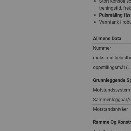
Stort konsoll s
treningstid, fre
Pulsmåling fås 
Vanntank i rob
Allmene Data
Nummer
maksimal belastb
oppstillingsmål (L
Grunnleggende Sp
Motstandssystem
Sammenleggbar/Op
Motstandsnivåer
Ramme Og Konstr