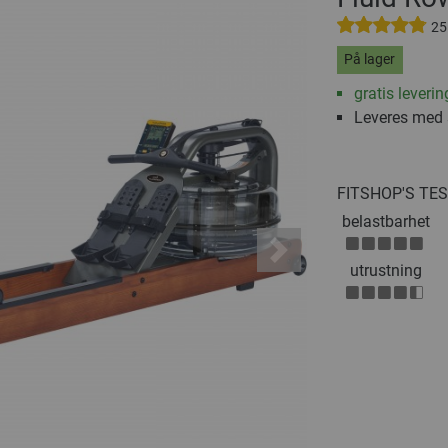
25
På lager
gratis leverin
Leveres med
FITSHOP'S TE
belastbarhet
Next
utrustning