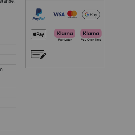
stanse,
cm
d