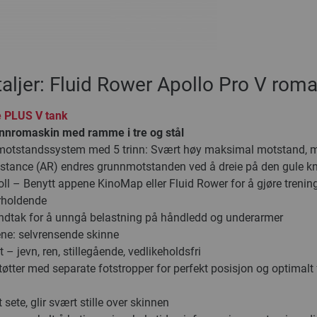
aljer: Fluid Rower Apollo Pro V rom
e PLUS V tank
annromaskin med ramme i tre og stål
motstandssystem med 5 trinn: Svært høy maksimal motstand, 
istance (AR) endres grunnmotstanden ved å dreie på den gule 
ll – Benytt appene KinoMap eller Fluid Rower for å gjøre trenin
rholdende
dtak for å unngå belastning på håndledd og underarmer
ene: selvrensende skinne
 – jevn, ren, stillegående, vedlikeholdsfri
tøtter med separate fotstropper for perfekt posisjon og optimalt 
sete, glir svært stille over skinnen