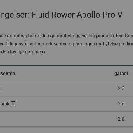
ingelser: Fluid Rower Apollo Pro V
denne garantien finner du i garantibetingelser fra produsenten. Ga
en tilleggsytelse fra produsenten og har ingen innflytelse på din
r den lovlige garantien.
usenten
garanti
2 år
 bruk
2 år
2 år