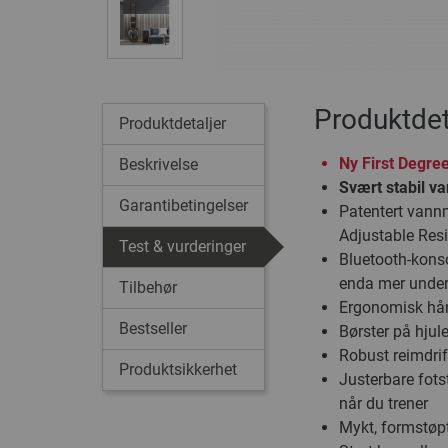
Produktdet
Produktdetaljer
Ny First Degre
Beskrivelse
Svært stabil v
Garantibetingelser
Patentert vann
Adjustable Res
Test & vurderinger
Bluetooth-konso
enda mer unde
Tilbehør
Ergonomisk hån
Bestseller
Børster på hjul
Robust reimdrift
Produktsikkerhet
Justerbare fots
når du trener
Mykt, formstøpt 