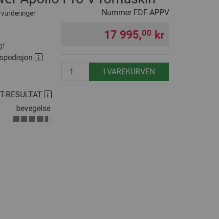
Nummer
FDF-APPV
 vurderinger
17 995,
kr
00
g!
 spedisjon
antall
I VAREKURVEN
ST-RESULTAT
bevegelse