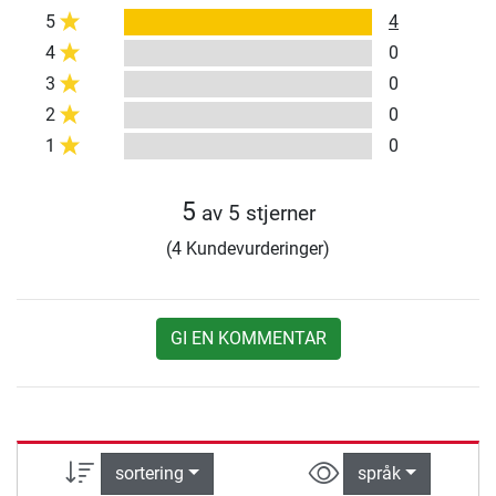
5
4
4
0
3
0
2
0
1
0
5
av 5 stjerner
(4 Kundevurderinger)
GI EN KOMMENTAR
sortering
språk