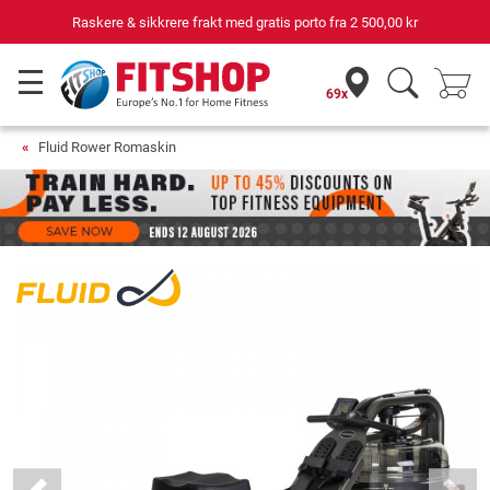
Din ekspert for hjemmetrening i 42 år
69x
Fluid Rower Romaskin