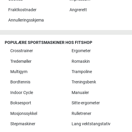
Fraktkostnader
Angrerett
Annulleringsskjema
POPULÆRE SPORTSMASKINER HOS FITSHOP
Crosstrainer
Ergometer
Tredemøller
Romaskin
Multigym
Trampoline
Bordtennis
Treningsbenk
Indoor Cycle
Manualer
Boksesport
Sitte-ergometer
Mosjonssykkel
Rulletrener
Stepmaskiner
Lang vektstangstativ