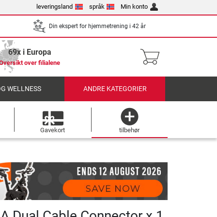
leveringsland
språk
Min konto
Din ekspert for hjemmetrening i 42 år
69x i Europa
Oversikt over filialene
OG WELLNESS
ANDRE KATEGORIER
Gavekort
tilbehør
A Dual Cable Connector x 1