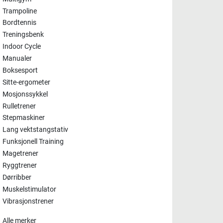
Trampoline
Bordtennis
Treningsbenk
Indoor Cycle
Manualer
Boksesport
Sitte-ergometer
Mosjonssykkel
Rulletrener
Stepmaskiner
Lang vektstangstativ
Funksjonell Training
Magetrener
Ryggtrener
Dørribber
Muskelstimulator
Vibrasjonstrener
Alle merker