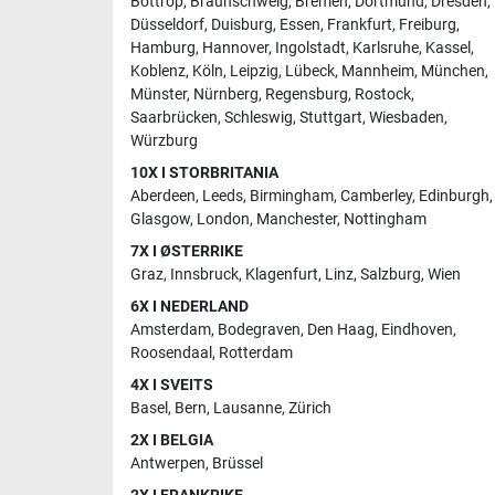
Bottrop
,
Braunschweig
,
Bremen
,
Dortmund
,
Dresden
,
Düsseldorf
,
Duisburg
,
Essen
,
Frankfurt
,
Freiburg
,
Hamburg
,
Hannover
,
Ingolstadt
,
Karlsruhe
,
Kassel
,
Koblenz
,
Köln
,
Leipzig
,
Lübeck
,
Mannheim
,
München
,
Münster
,
Nürnberg
,
Regensburg
,
Rostock
,
Saarbrücken
,
Schleswig
,
Stuttgart
,
Wiesbaden
,
Würzburg
10X I STORBRITANIA
Aberdeen
,
Leeds
,
Birmingham
,
Camberley
,
Edinburgh
,
Glasgow
,
London
,
Manchester
,
Nottingham
7X I ØSTERRIKE
Graz
,
Innsbruck
,
Klagenfurt
,
Linz
,
Salzburg
,
Wien
6X I NEDERLAND
Amsterdam
,
Bodegraven
,
Den Haag
,
Eindhoven
,
Roosendaal
,
Rotterdam
4X I SVEITS
Basel
,
Bern
,
Lausanne
,
Zürich
2X I BELGIA
Antwerpen
,
Brüssel