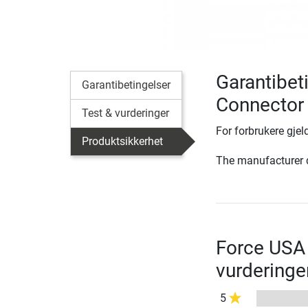
Garantibet
Garantibetingelser
Connector 
Test & vurderinger
For forbrukere gjeld
Produktsikkerhet
The manufacturer d
Force USA 
vurderinge
5