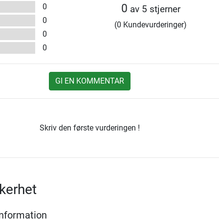
0
0
av 5 stjerner
0
(0 Kundevurderinger)
0
0
GI EN KOMMENTAR
Skriv den første vurderingen !
kerhet
Information