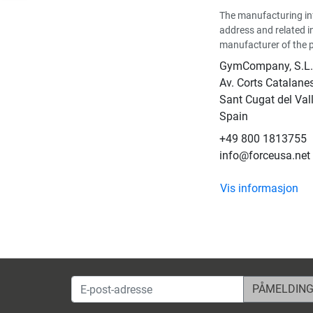
The manufacturing in
address and related i
manufacturer of the 
GymCompany, S.L.
Av. Corts Catalanes
Sant Cugat del Val
Spain
+49 800 1813755
info@forceusa.net
Vis informasjon
E-post-adresse