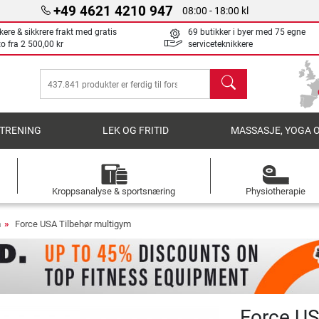
+49 4621 4210 947
08:00 - 18:00 kl
kere & sikkrere frakt med gratis
69 butikker i byer med 75 egne
to fra
2 500,00 kr
serviceteknikkere
søk
TRENING
LEK OG FRITID
MASSASJE, YOGA 
Kroppsanalyse & sportsnæring
Physiotherapie
m
Force USA Tilbehør multigym
Force US