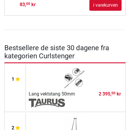
83,
kr
00
i varekurven
Bestsellere de siste 30 dagene fra
kategorien Curlstenger
1
Lang vektstang 50mm
2 395,
kr
00
2