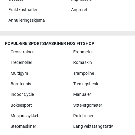
Fraktkostnader
Angrerett
Annulleringsskjema
POPULÆRE SPORTSMASKINER HOS FITSHOP
Crosstrainer
Ergometer
Tredemøller
Romaskin
Multigym
Trampoline
Bordtennis
Treningsbenk
Indoor Cycle
Manualer
Boksesport
Sitte-ergometer
Mosjonssykkel
Rulletrener
Stepmaskiner
Lang vektstangstativ