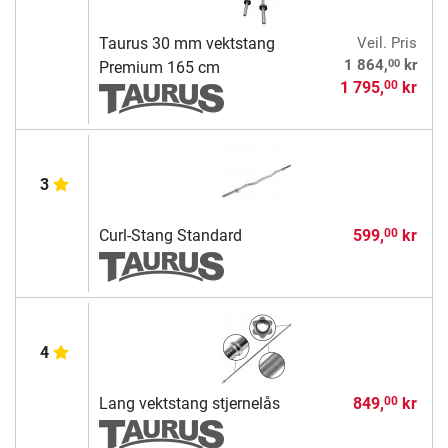
Taurus 30 mm vektstang
Veil. Pris
00
1 864,
kr
Premium 165 cm
1 795,
kr
00
3
Curl-Stang Standard
599,
kr
00
4
Lang vektstang stjernelås
849,
kr
00