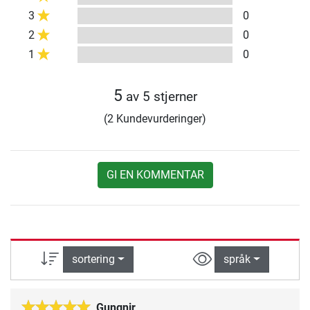
3
0
2
0
1
0
5
av 5 stjerner
(2 Kundevurderinger)
GI EN KOMMENTAR
sortering
språk
Gungnir