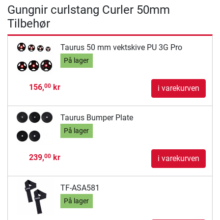
Gungnir curlstang Curler 50mm
Tilbehør
Taurus 50 mm vektskive PU 3G Pro
På lager
156,
kr
00
i varekurven
Taurus Bumper Plate
På lager
239,
kr
00
i varekurven
TF-ASA581
På lager