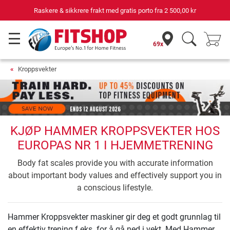
Raskere & sikkrere frakt med gratis porto fra
2 500,00 kr
69x
Kroppsvekter
KJØP HAMMER KROPPSVEKTER HOS
EUROPAS NR 1 I HJEMMETRENING
Body fat scales provide you with accurate information
about important body values and effectively support you in
a conscious lifestyle.
Hammer Kroppsvekter maskiner gir deg et godt grunnlag til
en effektiv trening f.eks. for å gå ned i vekt. Med Hammer