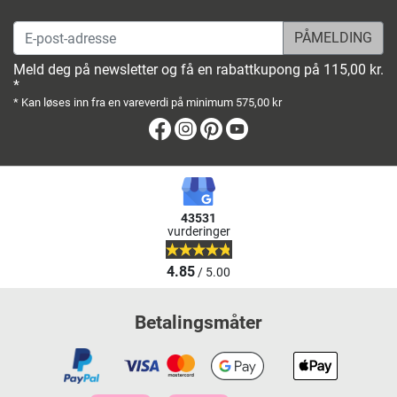
E-post-adresse
Meld deg på newsletter og få en rabattkupong på 115,00 kr.
*
* Kan løses inn fra en vareverdi på minimum 575,00 kr
Facebook
Instagram
Pinterest
Youtube
43531
vurderinger
4.85
/ 5.00
Betalingsmåter