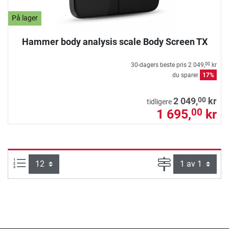
På lager
Hammer body analysis scale Body Screen TX
30-dagers beste pris
2 049,
kr
00
du sparer
17%
00
2 049,
kr
tidligere
1 695,
kr
00
Produkter pr. side:
Side