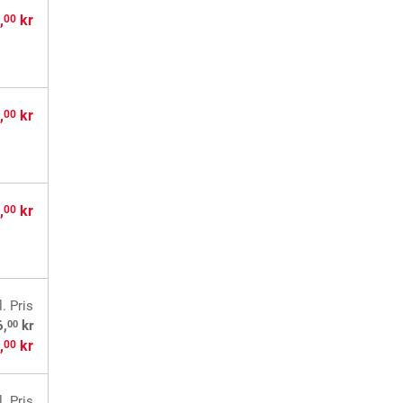
,
kr
00
,
kr
00
,
kr
00
l. Pris
00
6,
kr
,
kr
00
l. Pris