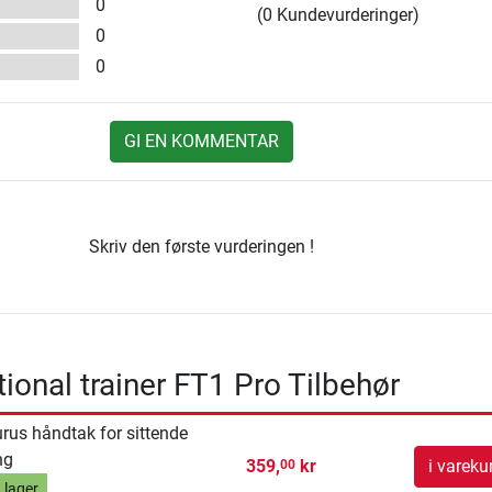
0
(0 Kundevurderinger)
0
0
GI EN KOMMENTAR
Skriv den første vurderingen !
tional trainer FT1 Pro Tilbehør
rus håndtak for sittende
ng
359,
kr
i vareku
00
 lager