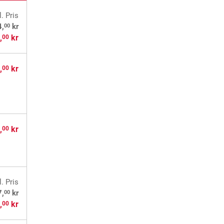
l. Pris
00
4,
kr
,
kr
00
,
kr
00
,
kr
00
l. Pris
00
7,
kr
,
kr
00