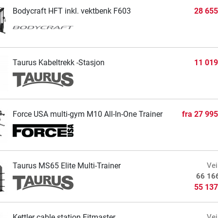
Bodycraft HFT inkl. vektbenk F603
28 655
Taurus Kabeltrekk -Stasjon
11 019
Force USA multi-gym M10 All-In-One Trainer
fra
27 995
Taurus MS65 Elite Multi-Trainer
Vei
66 16
55 137
Kettler cable station Fitmaster
Vei