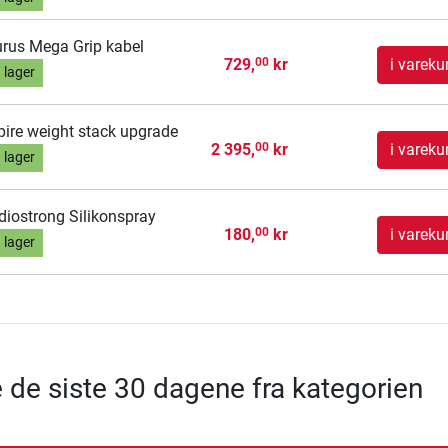
rus Mega Grip kabel
729,
kr
i vareku
00
 lager
pire weight stack upgrade
2 395,
kr
i vareku
00
 lager
diostrong Silikonspray
180,
kr
i vareku
00
 lager
e de siste 30 dagene fra kategorien