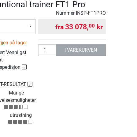
untional trainer FT1 Pro
Nummer
INSP-FT1PRO
33 078,
kr
00
fra
g
gjen på lager
antall
I VAREKURVEN
r: Vennligst
nt
 spedisjon
ST-RESULTAT
Mange
velsesmuligheter
utrustning