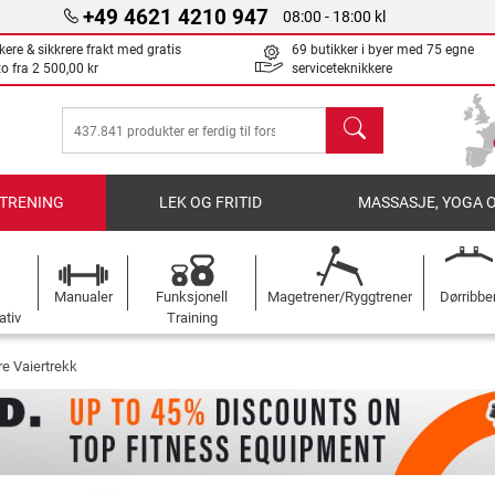
+49 4621 4210 947
08:00 - 18:00 kl
kere & sikkrere frakt med gratis
69 butikker i byer med 75 egne
to fra
2 500,00 kr
serviceteknikkere
søk
TRENING
LEK OG FRITID
MASSASJE, YOGA 
Manualer
Funksjonell
Magetrener/Ryggtrener
Dørribbe
ativ
Training
re Vaiertrekk