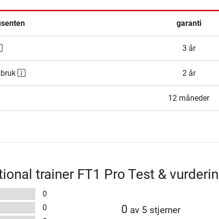
usenten
garanti
3 år
 bruk
2 år
12 måneder
tional trainer FT1 Pro Test & vurderi
0
0
0
av 5 stjerner