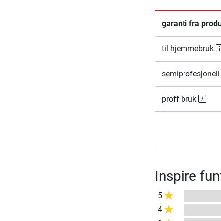
garanti fra prod
til hjemmebruk
semiprofesjonell
proff bruk
Inspire fun
5
4