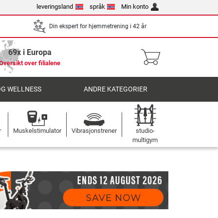
leveringsland
språk
Min konto
Din ekspert for hjemmetrening i 42 år
69x i Europa
Oversikt over filialene
OG WELLNESS
ANDRE KATEGORIER
r
Muskelstimulator
Vibrasjonstrener
studio-
multigym