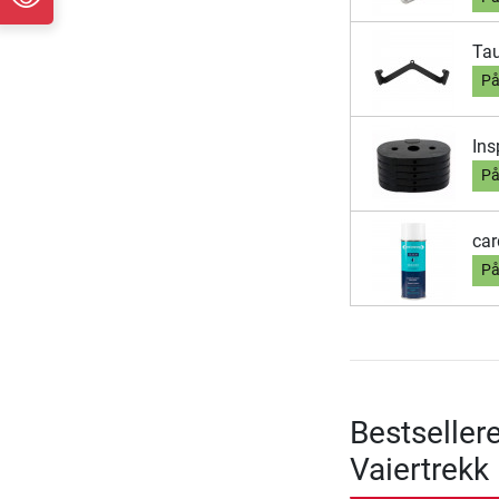
Tau
På
Ins
På
car
På
Bestseller
Vaiertrekk