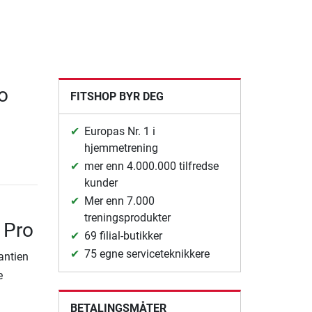
o
FITSHOP BYR DEG
Europas Nr. 1 i
hjemmetrening
mer enn 4.000.000 tilfredse
kunder
Mer enn 7.000
treningsprodukter
1 Pro
69 filial-butikker
75 egne serviceteknikkere
rantien
e
BETALINGSMÅTER