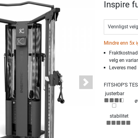
Inspire f
Vennligst vel
Mindre enn 5x i
Fraktkostnade
velg en varia
Leveres med
FITSHOP'S TE
Next
justerbar
ø
stabilitet