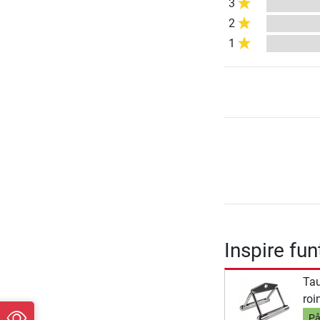
3
2
1
Inspire fun
Tau
roi
På