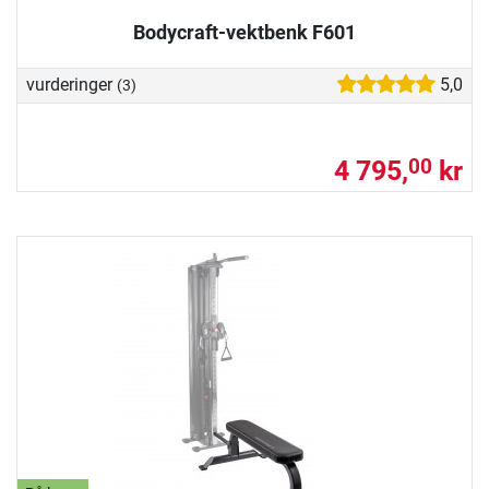
Bodycraft-vektbenk F601
vurderinger
5,0
(3)
4 795,
kr
00