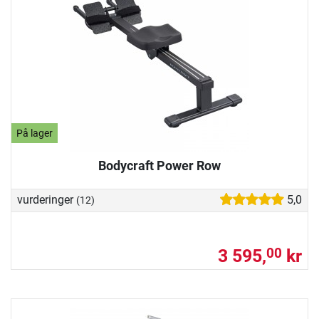
På lager
Bodycraft Power Row
vurderinger
5,0
(12)
3 595,
kr
00