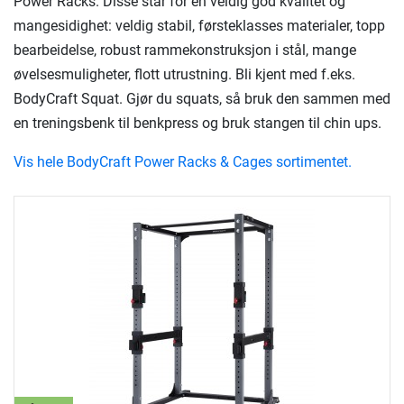
Power Racks. Disse står for en veldig god kvalitet og
mangesidighet: veldig stabil, førsteklasses materialer, topp
bearbeidelse, robust rammekonstruksjon i stål, mange
øvelsesmuligheter, flott utrustning. Bli kjent med f.eks.
BodyCraft Squat. Gjør du squats, så bruk den sammen med
en treningsbenk til benkpress og bruk stangen til chin ups.
Vis hele BodyCraft Power Racks & Cages sortimentet.