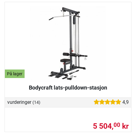
På lager
Bodycraft lats-pulldown-stasjon
vurderinger
4,9
(14)
5 504,
kr
00