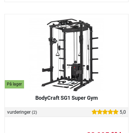
På lager
BodyCraft SG1 Super Gym
vurderinger
5,0
(2)