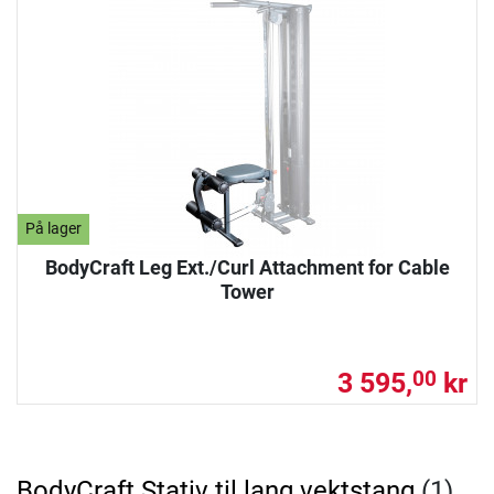
På lager
BodyCraft Leg Ext./Curl Attachment for Cable
Tower
3 595,
kr
00
BodyCraft Stativ til lang vektstang
(1)