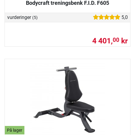
Bodycraft treningsbenk F.I.D. F605
vurderinger
5,0
(5)
4 401,
kr
00
På lager