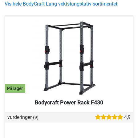
Vis hele BodyCraft Lang vektstangstativ sortimentet.
På lager
Bodycraft Power Rack F430
vurderinger
4,9
(9)