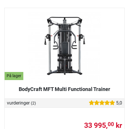
På lager
BodyCraft MFT Multi Functional Trainer
vurderinger
5,0
(2)
33 995,
kr
00