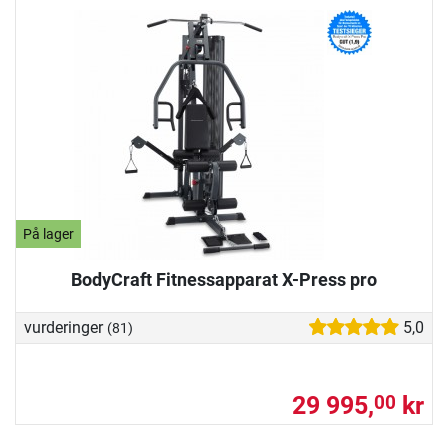
På lager
BodyCraft Fitnessapparat X-Press pro
vurderinger
5,0
(81)
29 995,
kr
00