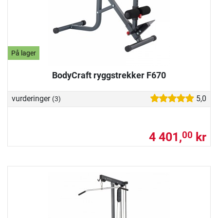
På lager
BodyCraft ryggstrekker F670
vurderinger
5,0
(3)
4 401,
kr
00