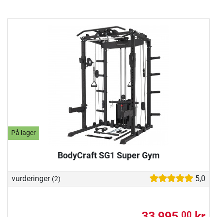
På lager
BodyCraft SG1 Super Gym
vurderinger
5,0
(2)
33 995,
kr
00