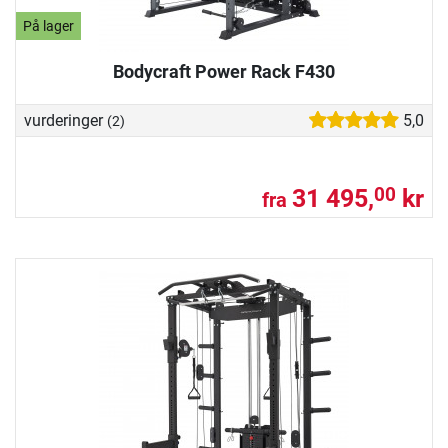
På lager
Bodycraft Power Rack F430
vurderinger
5,0
(2)
31 495,
kr
00
fra