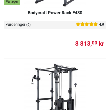
På lager
Bodycraft Power Rack F430
vurderinger
4,9
(9)
8 813,
kr
00