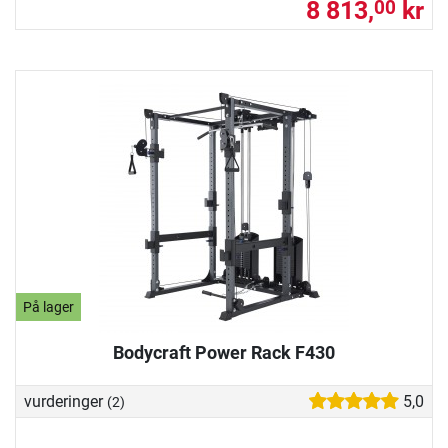
8 813,
kr
00
På lager
Bodycraft Power Rack F430
vurderinger
5,0
(2)