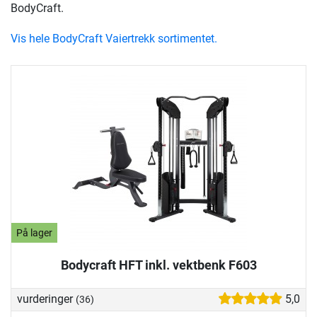
BodyCraft.
Vis hele BodyCraft Vaiertrekk sortimentet.
På lager
Bodycraft HFT inkl. vektbenk F603
vurderinger
5,0
(36)