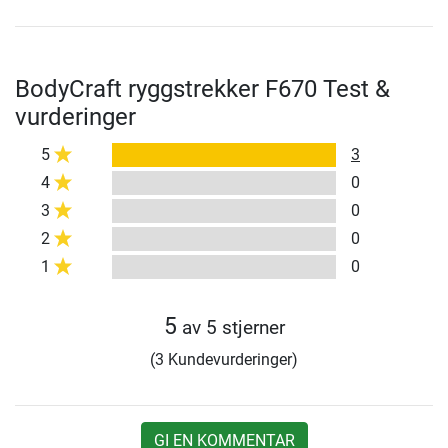
BodyCraft ryggstrekker F670 Test &
vurderinger
5
3
4
0
3
0
2
0
1
0
5
av 5 stjerner
(3 Kundevurderinger)
GI EN KOMMENTAR