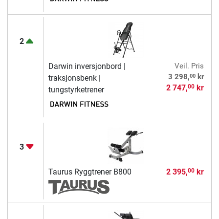
2
Darwin inversjonbord |
Veil. Pris
00
3 298,
kr
traksjonsbenk |
2 747,
kr
00
tungstyrketrener
3
Taurus Ryggtrener B800
2 395,
kr
00