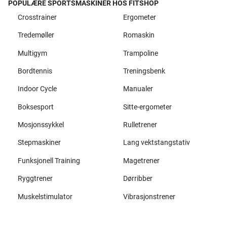
POPULÆRE SPORTSMASKINER HOS FITSHOP
Crosstrainer
Ergometer
Tredemøller
Romaskin
Multigym
Trampoline
Bordtennis
Treningsbenk
Indoor Cycle
Manualer
Boksesport
Sitte-ergometer
Mosjonssykkel
Rulletrener
Stepmaskiner
Lang vektstangstativ
Funksjonell Training
Magetrener
Ryggtrener
Dørribber
Muskelstimulator
Vibrasjonstrener
Alle merker