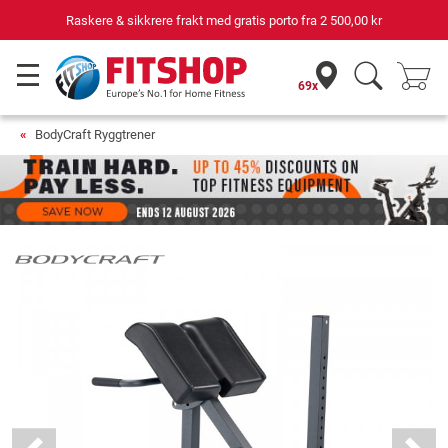
Raskere & sikkrere frakt med gratis porto fra
2 500,00 kr
69x
BodyCraft Ryggtrener