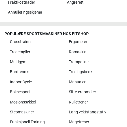
Fraktkostnader
Angrerett
Annulleringsskjema
POPULÆRE SPORTSMASKINER HOS FITSHOP
Crosstrainer
Ergometer
Tredemøller
Romaskin
Multigym
Trampoline
Bordtennis
Treningsbenk
Indoor Cycle
Manualer
Boksesport
Sitte-ergometer
Mosjonssykkel
Rulletrener
Stepmaskiner
Lang vektstangstativ
Funksjonell Training
Magetrener