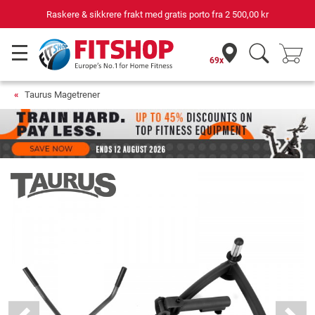
Din ekspert for hjemmetrening i 42 år
69x
Taurus Magetrener