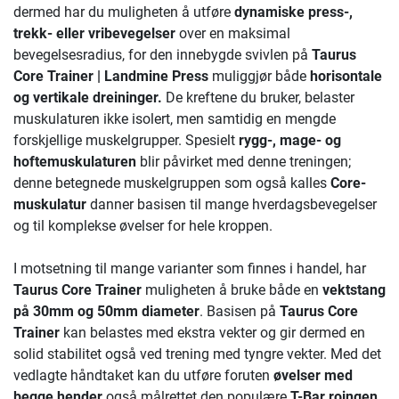
dermed har du muligheten å utføre
dynamiske press-,
trekk- eller vribevegelser
over en maksimal
bevegelsesradius, for den innebygde svivlen på
Taurus
Core Trainer | Landmine Press
muliggjør både
horisontale
og vertikale dreininger.
De kreftene du bruker, belaster
muskulaturen ikke isolert, men samtidig en mengde
forskjellige muskelgrupper. Spesielt
rygg-, mage- og
hoftemuskulaturen
blir påvirket med denne treningen;
denne betegnede muskelgruppen som også kalles
Core-
muskulatur
danner basisen til mange hverdagsbevegelser
og til komplekse øvelser for hele kroppen.
I motsetning til mange varianter som finnes i handel, har
Taurus Core Trainer
muligheten å bruke både en
vektstang
på 30mm og 50mm diameter
. Basisen på
Taurus Core
Trainer
kan belastes med ekstra vekter og gir dermed en
solid stabilitet også ved trening med tyngre vekter. Med det
vedlagte håndtaket kan du utføre foruten
øvelser med
begge hender
også målrettet den populære
T-Bar roingen
,