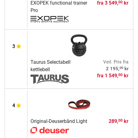
EXOPEK functional trainer
fra
3 549,
kr
00
Pro
3
Taurus Selectabell
Veil. Pris
fra
00
2 195,
kr
kettlebell
fra
1 549,
kr
00
4
Original-Deuserbånd Light
289,
kr
00