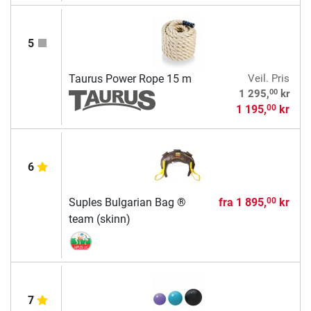
5
Taurus Power Rope 15 m
Veil. Pris
00
1 295,
kr
1 195,
kr
00
6
Suples Bulgarian Bag ®
fra
1 895,
kr
00
team (skinn)
7