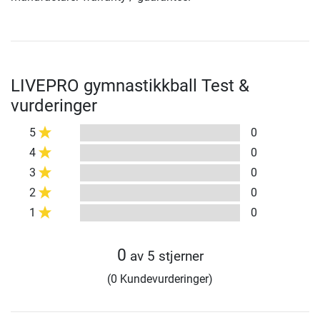
LIVEPRO gymnastikkball Test &
vurderinger
5
0
4
0
3
0
2
0
1
0
0
av 5 stjerner
(0 Kundevurderinger)