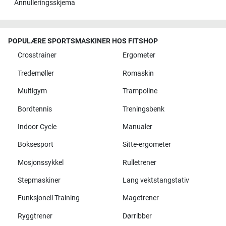
Annulleringsskjema
POPULÆRE SPORTSMASKINER HOS FITSHOP
Crosstrainer
Ergometer
Tredemøller
Romaskin
Multigym
Trampoline
Bordtennis
Treningsbenk
Indoor Cycle
Manualer
Boksesport
Sitte-ergometer
Mosjonssykkel
Rulletrener
Stepmaskiner
Lang vektstangstativ
Funksjonell Training
Magetrener
Ryggtrener
Dørribber