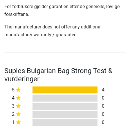
For forbrukere gjelder garantien etter de generelle, lovlige
forskriftene.
The manufacturer does not offer any additional
manufacturer warranty / guarantee.
Suples Bulgarian Bag Strong Test &
vurderinger
5
4
4
0
3
0
2
0
1
0