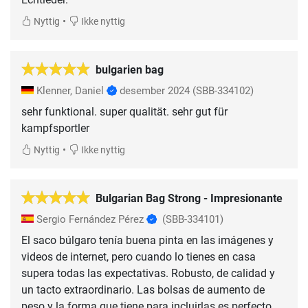
•
Nyttig
Ikke nyttig
bulgarien bag
Klenner, Daniel
desember 2024
(SBB-334102)
sehr funktional. super qualität. sehr gut für
kampfsportler
•
Nyttig
Ikke nyttig
Bulgarian Bag Strong - Impresionante
Sergio Fernández Pérez
(SBB-334101)
El saco búlgaro tenía buena pinta en las imágenes y
videos de internet, pero cuando lo tienes en casa
supera todas las expectativas. Robusto, de calidad y
un tacto extraordinario. Las bolsas de aumento de
peso y la forma que tiene para incluirlas es perfecto.