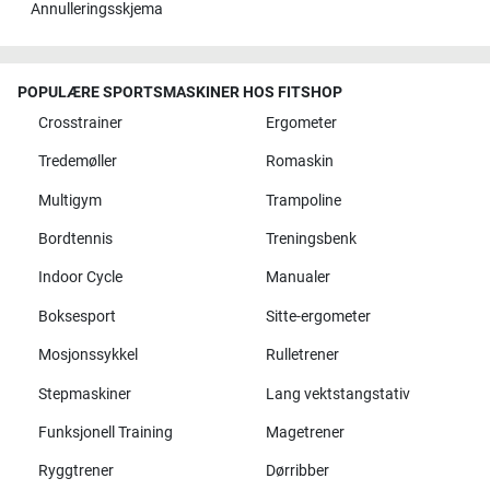
Annulleringsskjema
POPULÆRE SPORTSMASKINER HOS FITSHOP
Crosstrainer
Ergometer
Tredemøller
Romaskin
Multigym
Trampoline
Bordtennis
Treningsbenk
Indoor Cycle
Manualer
Boksesport
Sitte-ergometer
Mosjonssykkel
Rulletrener
Stepmaskiner
Lang vektstangstativ
Funksjonell Training
Magetrener
Ryggtrener
Dørribber