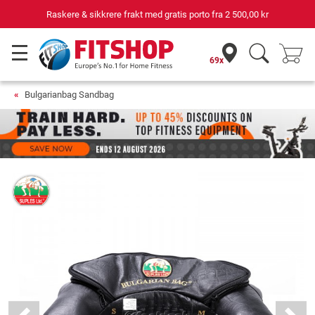
Raskere & sikkrere frakt med gratis porto fra
2 500,00 kr
69x
Bulgarianbag Sandbag