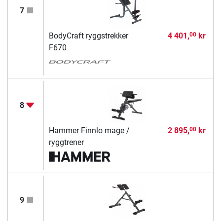
7
BodyCraft ryggstrekker
4 401,
kr
00
F670
8
Hammer Finnlo mage /
2 895,
kr
00
ryggtrener
9