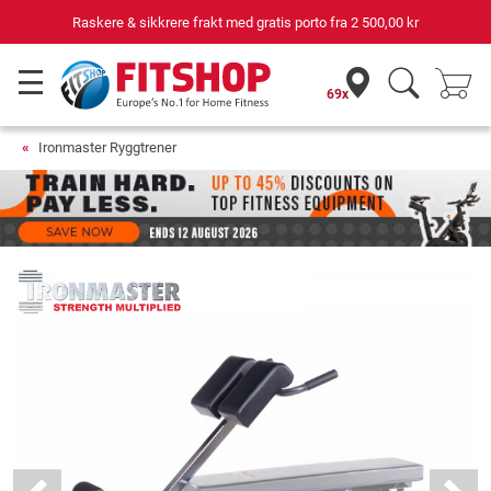
Raskere & sikkrere frakt med gratis porto fra
2 500,00 kr
69x
Ironmaster Ryggtrener