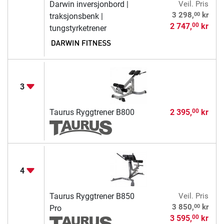
Darwin inversjonbord |
Veil. Pris
00
3 298,
kr
traksjonsbenk |
2 747,
kr
00
tungstyrketrener
3
Taurus Ryggtrener B800
2 395,
kr
00
4
Taurus Ryggtrener B850
Veil. Pris
00
3 850,
kr
Pro
3 595,
kr
00