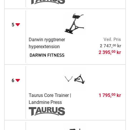
5
Darwin ryggtrener
Veil. Pris
00
2 747,
kr
hyperextension
2 395,
kr
00
6
Taurus Core Trainer |
1 795,
kr
00
Landmine Press