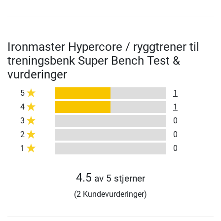
Ironmaster Hypercore / ryggtrener til
treningsbenk Super Bench Test &
vurderinger
5
1
4
1
3
0
2
0
1
0
4.5
av 5 stjerner
(2 Kundevurderinger)