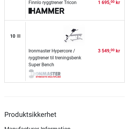
Finnlo ryggtrener Tricon
1 695,
kr
00
10
Ironmaster Hypercore /
3 549,
kr
00
ryggtrener til treningsbenk
Super Bench
Produktsikkerhet
Manufacturer Information