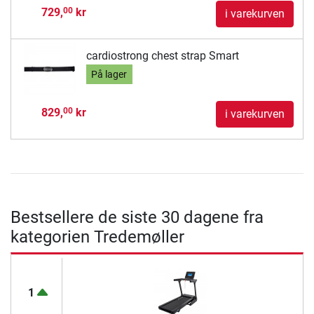
729,
kr
00
i varekurven
cardiostrong chest strap Smart
På lager
829,
kr
00
i varekurven
Bestsellere de siste 30 dagene fra
kategorien Tredemøller
1