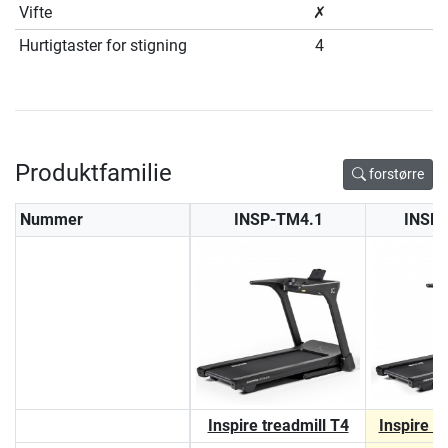
Vifte
✗
Hurtigtaster for stigning
4
Produktfamilie
forstørre
Nummer
INSP-TM4.1
INSP
Inspire treadmill T4
Inspire t