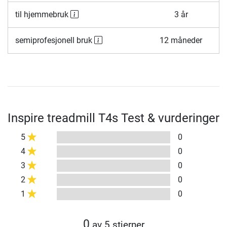
til hjemmebruk
3 år
semiprofesjonell bruk
12 måneder
Inspire treadmill T4s Test & vurderinger
5
0
4
0
3
0
2
0
1
0
0
av 5 stjerner