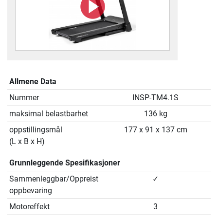
Allmene Data
Nummer
INSP-TM4.1S
maksimal belastbarhet
136 kg
oppstillingsmål
177 x 91 x 137 cm
(L x B x H)
Grunnleggende Spesifikasjoner
Sammenleggbar/Oppreist
✓
oppbevaring
Motoreffekt
3