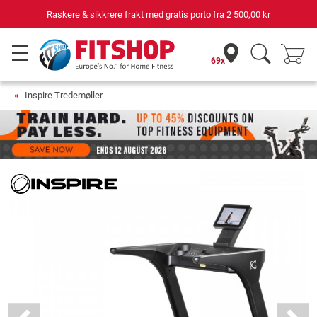
Din ekspert for hjemmetrening i 42 år
69x
Inspire Tredemøller