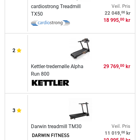
cardiostrong Treadmill
Veil. Pris
00
22 048,
kr
TX50
18 995,
kr
00
2
Kettler-tredemølle Alpha
29 769,
kr
00
Run 800
3
Darwin treadmill TM30
Veil. Pris
00
11 019,
kr
00