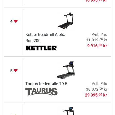
10 995,
kr
4
Kettler treadmill Alpha
Veil. Pris
00
11 019,
kr
Run 200
9 916,
kr
00
5
Taurus tredemølle T9.5
Veil. Pris
00
30 872,
kr
29 995,
kr
00