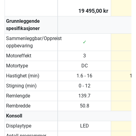
19 495,00 kr
2
Grunnleggende
spesifikasjoner
Sammenleggbar/Oppreist
✓
oppbevaring
Motoreffekt
3
Motortype
DC
Hastighet (min)
1.6 - 16
1.6
Stigning (min)
0 - 12
0 
Remlengde
139.7
1
Rembredde
50.8
5
Konsoll
Displaytype
LED
Antall programmer