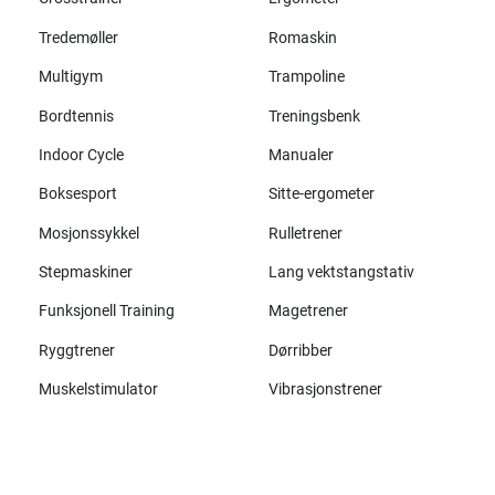
Tredemøller
Romaskin
Multigym
Trampoline
Bordtennis
Treningsbenk
Indoor Cycle
Manualer
Boksesport
Sitte-ergometer
Mosjonssykkel
Rulletrener
Stepmaskiner
Lang vektstangstativ
Funksjonell Training
Magetrener
Ryggtrener
Dørribber
Muskelstimulator
Vibrasjonstrener
Alle merker