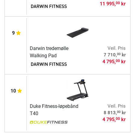
11 995,
kr
00
9
Darwin tredemølle
Veil. Pris
00
7 710,
kr
Walking Pad
4 795,
kr
00
10
Duke Fitness-løpebånd
Veil. Pris
00
8 813,
kr
T40
4 795,
kr
00