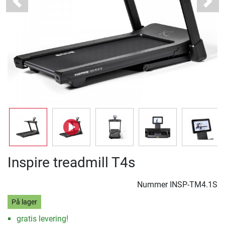
Previous
Next
Inspire treadmill T4s
Nummer
INSP-TM4.1S
På lager
gratis levering!