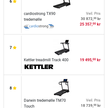
6
cardiostrong TX90
Veil. Pris
00
30 872,
kr
tredemølle
25 357,
kr
00
7
Kettler treadmill Track 400
19 495,
kr
00
8
Darwin tredemølle TM70
Veil. Pris
00
18 739,
kr
Touch