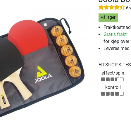
6 
På lager
Fraktkostnade
Gratis frakt
for kjøp over
Leveres med
FITSHOP'S TE
effect/spin
kontroll