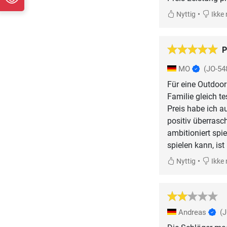
•
Nyttig
Ikke 
P
MO
(JO-54
Für eine Outdoorp
Familie gleich te
Preis habe ich a
positiv überrasch
ambitioniert spi
spielen kann, ist 
•
Nyttig
Ikke 
Andreas
(