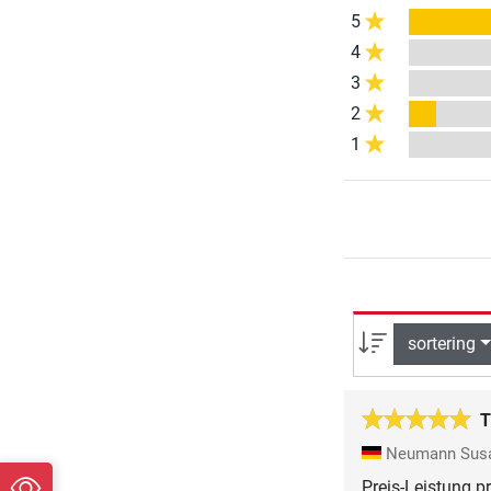
5
4
3
2
1
sortering
T
Neumann Sus
Preis-Leistung p