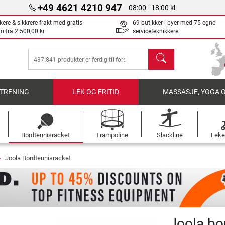
+49 4621 4210 947
08:00 - 18:00 kl
kere & sikkrere frakt med gratis
69 butikker i byer med 75 egne
to fra
2 500,00 kr
serviceteknikkere
søk
TRENING
LEK OG FRITID
MASSASJE, YOGA 
Bordtennisracket
Trampoline
Slackline
Leke
Joola Bordtennisracket
Joola bo