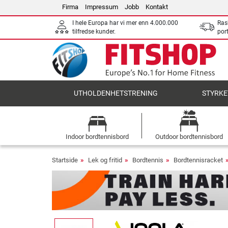
Firma
Impressum
Jobb
Kontakt
I hele Europa har vi mer enn 4.000.000
Ras
tilfredse kunder.
por
UTHOLDENHETSTRENING
STYRKE
Indoor bordtennisbord
Outdoor bordtennisbord
Startside
Lek og fritid
Bordtennis
Bordtennisracket