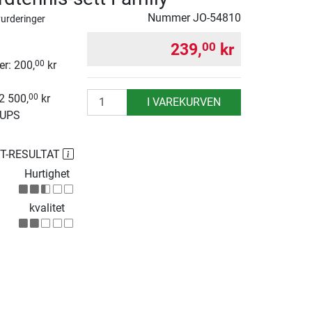
Nummer
JO-54810
vurderinger
239,
kr
00
r: 200,
kr
00
antall
 2 500,
kr
00
I VAREKURVEN
 UPS
ST-RESULTAT
Hurtighet
kvalitet