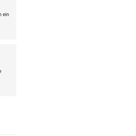
h ein
e