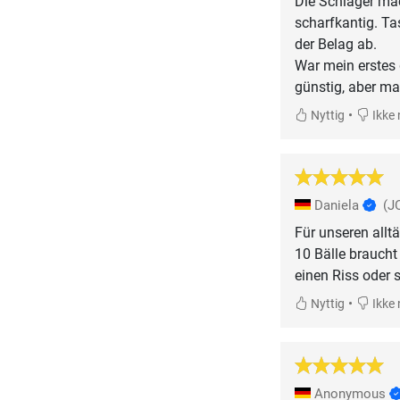
Die Schläger ma
scharfkantig. Ta
der Belag ab.
War mein erstes 
günstig, aber man
•
Nyttig
Ikke 
Daniela
(J
Für unseren allt
10 Bälle braucht
einen Riss oder s
•
Nyttig
Ikke 
Anonymous