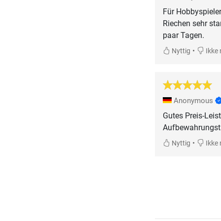
Für Hobbyspieler
Riechen sehr star
•
Nyttig
Ikke 
Anonymous
Gutes Preis-Leis
Aufbewahrungstas
•
Nyttig
Ikke 