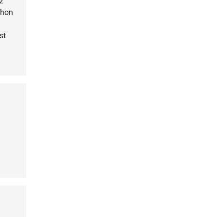
z
chon
st