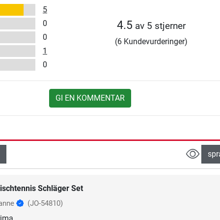
5
0
4.5
av 5 stjerner
0
(6 Kundevurderinger)
1
0
GI EN KOMMENTAR
spr
ischtennis Schläger Set
anne
(JO-54810)
rima