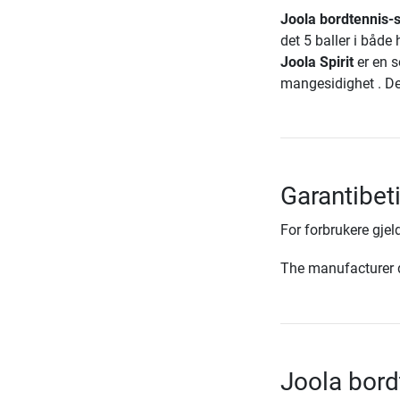
Joola bordtennis-s
det 5 baller i både 
Joola Spirit
er en s
mangesidighet . Derm
Garantibet
For forbrukere gjeld
The manufacturer d
Joola bord