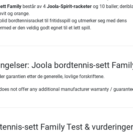
ett Family
består av 4
Joola-Spirit-racketer
og 10 baller; deribl
hvit og orange.
olid bordtennisracket til fritidsspill og utmerker seg med dens
ed er den veldig godt egnet til et lett spill.
ingelser: Joola bordtennis-sett Famil
er garantien etter de generelle, lovlige forskriftene.
oes not offer any additional manufacturer warranty / guarante
tennis-sett Family Test & vurderinge