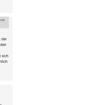
 var
t der
 den
t sich
hlich