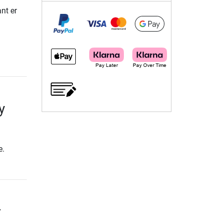
ant er
y
e.
r