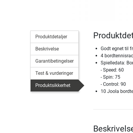
Produktdet
Produktdetaljer
Godt egnet til fr
Beskrivelse
4 bordtennisrack
Garantibetingelser
Spielledata: Bor
- Speed: 60
Test & vurderinger
- Spin: 75
- Control: 90
Produktsikkerhet
10 Joola bordte
Beskrivels