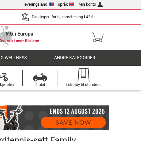
leveringsland
språk
Min konto
Din ekspert for hjemmetrening i 42 år
69x i Europa
Oversikt over filialene
OG WELLNESS
ANDRE KATEGORIER
kjøretøy
Tråbil
Leketøy til utendørs
rdtennis-sett Family