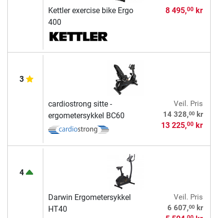
Kettler exercise bike Ergo
8 495,
kr
00
400
3
cardiostrong sitte -
Veil. Pris
00
14 328,
kr
ergometersykkel BC60
13 225,
kr
00
4
Darwin Ergometersykkel
Veil. Pris
00
6 607,
kr
HT40
00