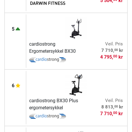
5 504,
kr
5
cardiostrong
Veil. Pris
00
7 710,
kr
Ergometersykkel BX30
4 795,
kr
00
6
cardiostrong BX30 Plus
Veil. Pris
00
8 813,
kr
ergometersykkel
7 710,
kr
00