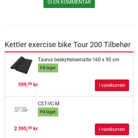
GI EN KOMMENTAR
Kettler exercise bike Tour 200 Tilbehør
Taurus beskyttelsematte 160 x 90 cm
På lager
599,
kr
00
i varekurven
CST-VC-M
På lager
2 395,
kr
00
i varekurven