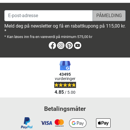
E-post-adresse
Meld deg på newsletter og få en rabattkupong på 115,00 kr.
*
* Kan løses inn fra en vareverdi på minimum 575,00 kr
Facebook
Instagram
Pinterest
Youtube
43495
vurderinger
4.85
/ 5.00
Betalingsmåter