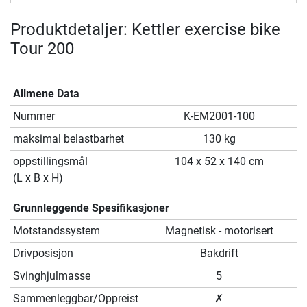
Produktdetaljer: Kettler exercise bike
Tour 200
Allmene Data
Nummer
K-EM2001-100
maksimal belastbarhet
130 kg
oppstillingsmål
104 x 52 x 140 cm
(L x B x H)
Grunnleggende Spesifikasjoner
Motstandssystem
Magnetisk - motorisert
Drivposisjon
Bakdrift
Svinghjulmasse
5
Sammenleggbar/Oppreist
✗