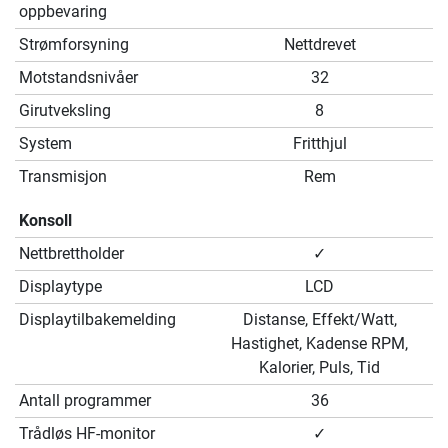
oppbevaring
Strømforsyning
Nettdrevet
Motstandsnivåer
32
Girutveksling
8
System
Fritthjul
Transmisjon
Rem
Konsoll
Nettbrettholder
✓
Displaytype
LCD
Displaytilbakemelding
Distanse, Effekt/Watt,
Hastighet, Kadense RPM,
Kalorier, Puls, Tid
Antall programmer
36
Trådløs HF-monitor
✓