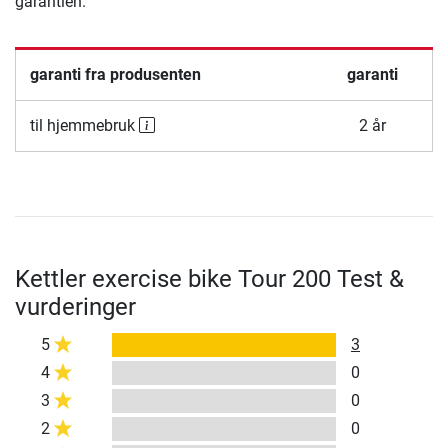
garantien.
garanti fra produsenten
garanti
til hjemmebruk
2 år
Kettler exercise bike Tour 200 Test &
vurderinger
5
3
4
0
3
0
2
0