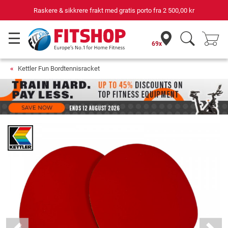
Raskere & sikkrere frakt med gratis porto fra
2 500,00 kr
69x
Kettler Fun Bordtennisracket