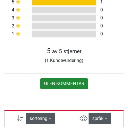
5
1
4
0
3
0
2
0
1
0
5
av 5 stjerner
(1 Kundevurdering)
GI EN KOMMENTAR
sortering
språk