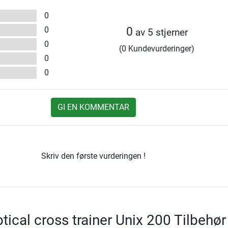
0
0
0
av 5 stjerner
0
(0 Kundevurderinger)
0
0
GI EN KOMMENTAR
Skriv den første vurderingen !
iptical cross trainer Unix 200 Tilbehør