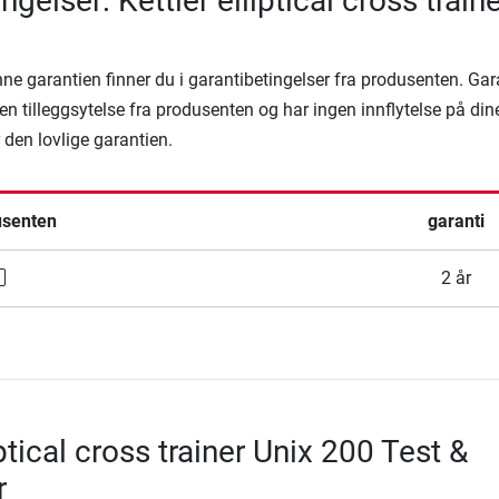
ngelser: Kettler elliptical cross train
denne garantien finner du i garantibetingelser fra produsenten. Ga
en tilleggsytelse fra produsenten og har ingen innflytelse på din
r den lovlige garantien.
usenten
garanti
2 år
iptical cross trainer Unix 200 Test &
r