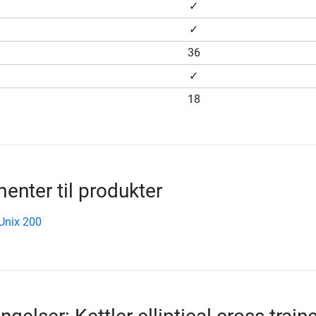
✓
✓
36
✓
18
nter til produkter
 Unix 200