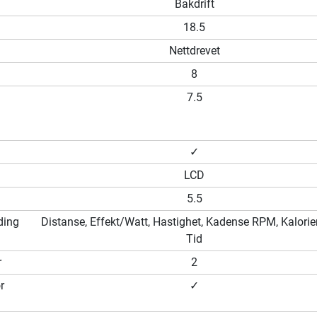
Bakdrift
18.5
Nettdrevet
8
7.5
✓
LCD
5.5
ding
Distanse, Effekt/Watt, Hastighet, Kadense RPM, Kalorier
Tid
r
2
r
✓