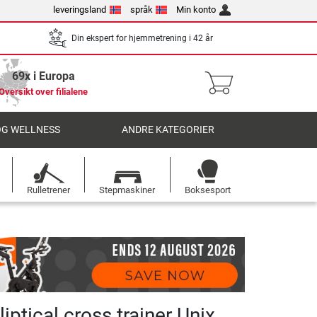
leveringsland
språk
Min konto
Din ekspert for hjemmetrening i 42 år
69x i Europa
Oversikt over filialene
OG WELLNESS
ANDRE KATEGORIER
Rulletrener
Stepmaskiner
Boksesport
lliptical cross trainer Unix