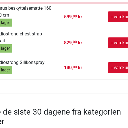
rus beskyttelsematte 160
0 cm
599,
kr
i vareku
00
 lager
diostrong chest strap
art
829,
kr
i vareku
00
 lager
diostrong Silikonspray
180,
kr
i vareku
00
 lager
e de siste 30 dagene fra kategorien
er