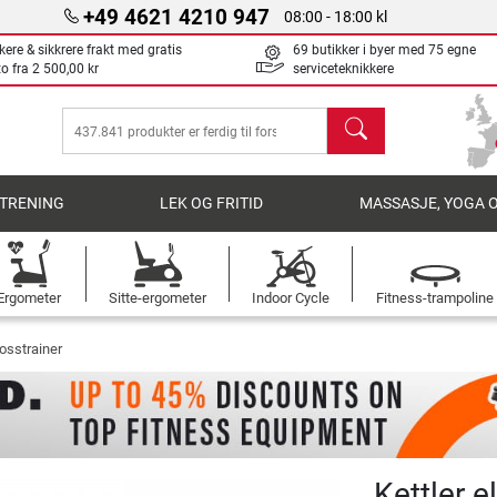
+49 4621 4210 947
08:00 - 18:00 kl
kere & sikkrere frakt med gratis
69 butikker i byer med 75 egne
to fra
2 500,00 kr
serviceteknikkere
søk
TRENING
LEK OG FRITID
MASSASJE, YOGA 
Ergometer
Sitte-ergometer
Indoor Cycle
Fitness-trampoline
rosstrainer
Kettler e