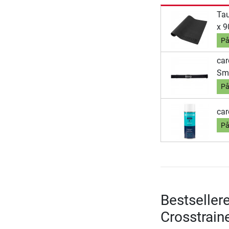
Tau
x 9
På
car
Sm
På
car
På
Bestseller
Crosstrain