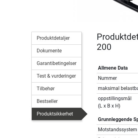
Produktdeta
Produktdetaljer
200
Dokumente
Garantibetingelser
Allmene Data
Test & vurderinger
Nummer
maksimal belastb
Tilbehør
oppstillingsmål
Bestseller
(L x B x H)
Produktsikkerhet
Grunnleggende Sp
Motstandssystem