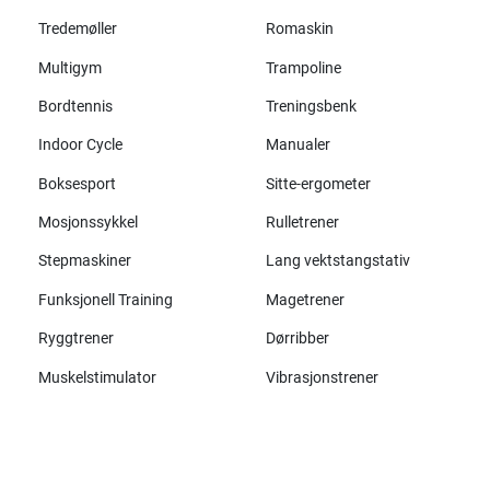
Tredemøller
Romaskin
Multigym
Trampoline
Bordtennis
Treningsbenk
Indoor Cycle
Manualer
Boksesport
Sitte-ergometer
Mosjonssykkel
Rulletrener
Stepmaskiner
Lang vektstangstativ
Funksjonell Training
Magetrener
Ryggtrener
Dørribber
Muskelstimulator
Vibrasjonstrener
Alle merker