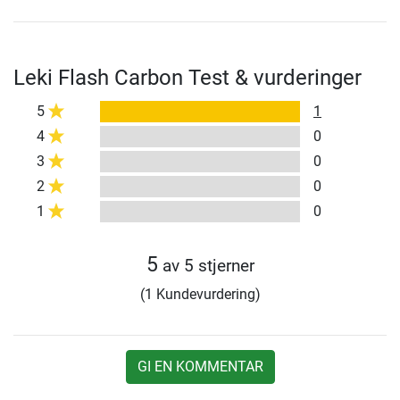
Leki Flash Carbon Test & vurderinger
5
1
4
0
3
0
2
0
1
0
5
av 5 stjerner
(1 Kundevurdering)
GI EN KOMMENTAR