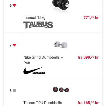
6
manual 15kg
771,
kr
00
7
Nike Grind Dumbbells –
fra
399,
kr
00
Pair
8
Taurus TPU Dumbbells
fra
165,
kr
00