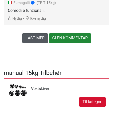
Fumagalli
(TF-TI15kg)
Comodi e funzionali.
•
Nyttig
Ikke nyttig
LAST MER
GI EN KOMMENTAR
manual 15kg Tilbehør
Vektskiver
Til kategori