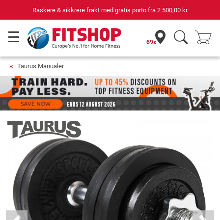
Din ekspert for hjemmetrening i 42 år
69x
Taurus Manualer