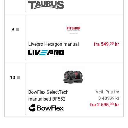
9
Livepro Hexagon manual
fra
549,
kr
00
10
BowFlex SelectTech
Veil. Pris
fra
00
3 409,
kr
manualsett BF552i
fra
2 695,
kr
00