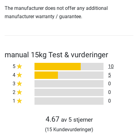
The manufacturer does not offer any additional
manufacturer warranty / guarantee.
manual 15kg Test & vurderinger
5
10
4
5
3
0
2
0
1
0
4.67
av 5 stjerner
(15 Kundevurderinger)