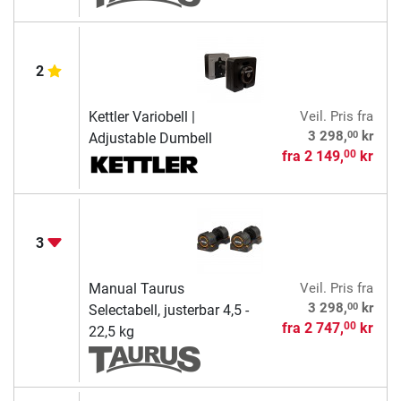
2
Kettler Variobell |
Veil. Pris
fra
00
3 298,
kr
Adjustable Dumbell
fra
2 149,
kr
00
3
Manual Taurus
Veil. Pris
fra
00
3 298,
kr
Selectabell, justerbar 4,5 -
fra
2 747,
kr
00
22,5 kg