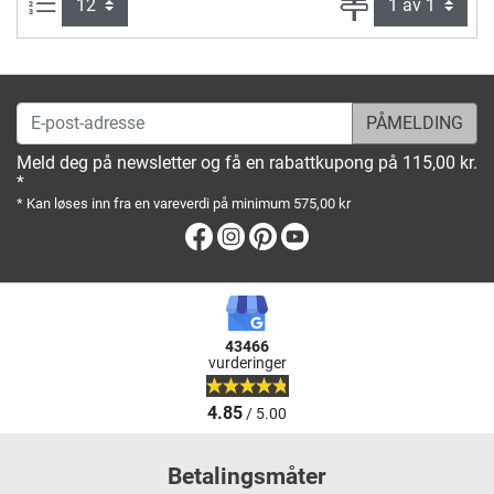
Produkter pr. side:
Side
E-post-adresse
Meld deg på newsletter og få en rabattkupong på 115,00 kr.
*
* Kan løses inn fra en vareverdi på minimum 575,00 kr
Facebook
Instagram
Pinterest
Youtube
43466
vurderinger
4.85
/ 5.00
Betalingsmåter