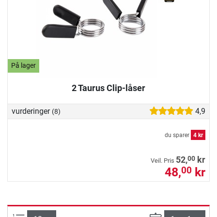
På lager
2 Taurus Clip-låser
vurderinger
4,9
(8)
du sparer
4 kr
00
52,
kr
Veil. Pris
48,
kr
00