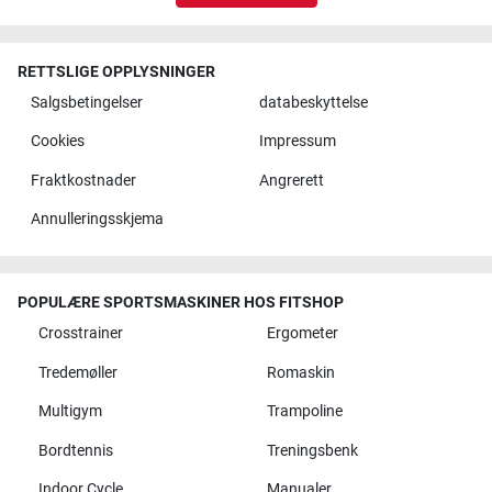
RETTSLIGE OPPLYSNINGER
Salgsbetingelser
databeskyttelse
Cookies
Impressum
Fraktkostnader
Angrerett
Annulleringsskjema
POPULÆRE SPORTSMASKINER HOS FITSHOP
Crosstrainer
Ergometer
Tredemøller
Romaskin
Multigym
Trampoline
Bordtennis
Treningsbenk
Indoor Cycle
Manualer