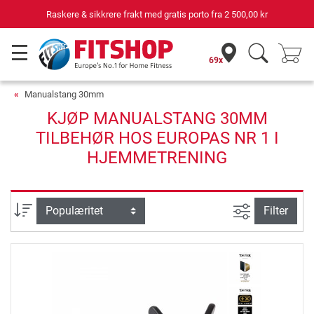
Raskere & sikkrere frakt med gratis porto fra
2 500,00 kr
69x
Manualstang 30mm
KJØP MANUALSTANG 30MM
TILBEHØR HOS EUROPAS NR 1 I
HJEMMETRENING
Avansert sø
sortering
Filter