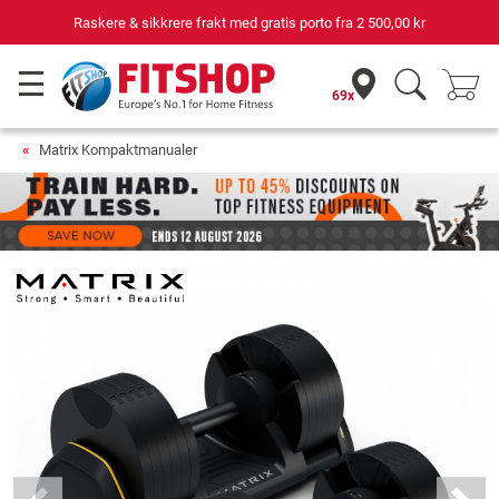
Raskere & sikkrere frakt med gratis porto fra
2 500,00 kr
69x
Matrix Kompaktmanualer