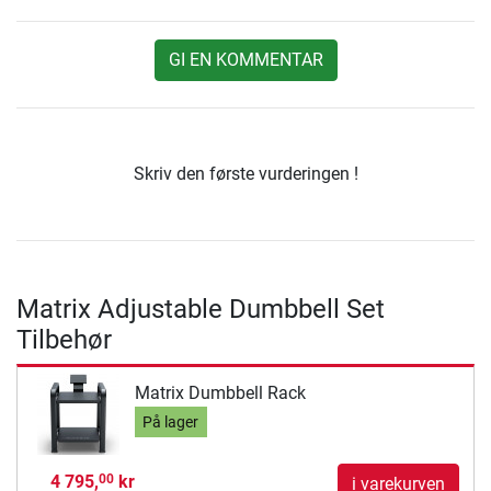
GI EN KOMMENTAR
Skriv den første vurderingen !
Matrix Adjustable Dumbbell Set
Tilbehør
Matrix Dumbbell Rack
På lager
4 795,
kr
00
i varekurven