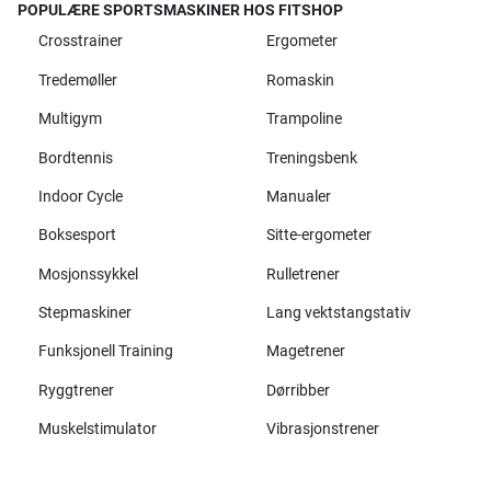
POPULÆRE SPORTSMASKINER HOS FITSHOP
Crosstrainer
Ergometer
Tredemøller
Romaskin
Multigym
Trampoline
Bordtennis
Treningsbenk
Indoor Cycle
Manualer
Boksesport
Sitte-ergometer
Mosjonssykkel
Rulletrener
Stepmaskiner
Lang vektstangstativ
Funksjonell Training
Magetrener
Ryggtrener
Dørribber
Muskelstimulator
Vibrasjonstrener
Alle merker