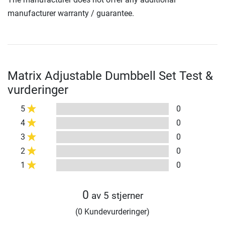
manufacturer warranty / guarantee.
Matrix Adjustable Dumbbell Set Test &
vurderinger
5
0
4
0
3
0
2
0
1
0
0
av 5 stjerner
(0 Kundevurderinger)